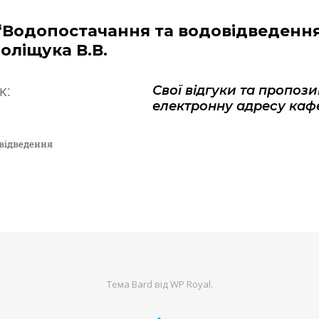
 “Водопостачання та водовідведенн
оліщука В.В.
Свої відгуки та пропоз
к:
електронну адресу каф
овідведення
Тема Bard від
WP Royal
.