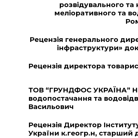
розвідувального та 
меліоративного та в
Ро
Рецензія генерального дир
інфраструктури» докт
Рецензія директора товарис
ТОВ “ГРУНДФОС УКРАЇНА” На
водопостачання та водовід
Васильович
Рецензія Директор Інститут
України к.геогр.н, старший 