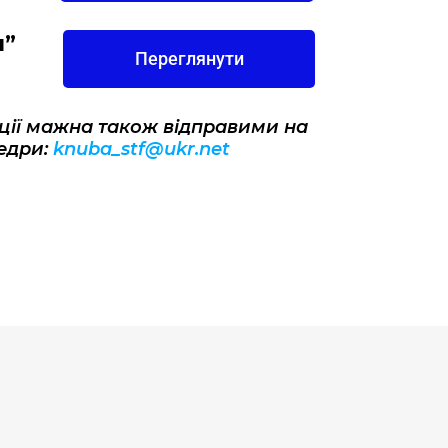
я”
Переглянути
иції мажна також відправими на
едри:
knuba_stf@ukr.net