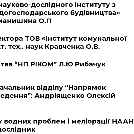
науково-дослідного інституту з
одогосподарського будівництва»
манишина О.П
ектора ТОВ «Інститут комунальної
. тех.. наук Кравченка О.В.
тва “НП РІКОМ” Л.Ю Рибачук
чальник відділу “Напрямок
ведення”: Андріященко Олексій
у водних проблем і меліорації НААН
дослідник