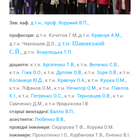
Зав. каф.
д.т.н., проф. Хоружий В.П.
,
професори:
д.т.н. Кочетов Г.М.,д.т.н.
Кравчук А.М.
,
д.т.н. Шаманський
д.т.н. Чернишев Д.О.
,
С.Й.
,
д.т.н.
Хомутецька Т.П
доценти:
к.т.н.
Аргатенко Т.В.
, к.т.н.
Величко С.В.
,
к.т.н.
Гіжа О.О.
, к.т.н.
Дупляк О.В.
, к.т.н.
Зоря О.В.
, к.т.н.
Копаниця Ю.Д.
, к.т.н.
Кравчук О.А.
, к.т.н.
Кушка О.М.
,
к.т.н. Ліфанов О.М., к.т.н.
Нечипор О.М
., к.т.н.
Павлов
Є.І.
, к.т.н.
Петренко О.С.
, к.т.н.
Терновцев О.В.
, к.т.н.
Самченко Д.М., к.т.н Уряднікова І.В.
старші викладачі:
Балло В.П.
,
асистенти:
Любенко В.В.
,
провідні інженери:
Сидорова Т.Ф., Хоружа О.М.
інженери:
Прокопенко І.О., Курбанова Т.В., Єненко В.І.