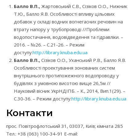
Балло В.П.,
Жартовський С.В., Сізіков О.О., Нижник
Т.Ю., Балло Я.В. Особливості впливу цільових
добавок у складі водних вогнегасних речовин на
втрату напору у трубопроводі //Проблеми
водопостачання, водовідведення та гідравліки. –
2016. – №26. – С.21-26. – Режим
доступу:
http://library.knuba.edu.ua
Балло В.П.,
Сізіков О.О., Уханський Р.В., Балло Я.В.
Особливості проектування зонованих систем
внутрішнього протипожежного водопроводу у
будівлях з умовною висотою вище 26,5м //
Науковий вісник УкрНДІПБ. – К., 2014, Вип.1(29). –
С.30-36. – Режим доступу:
http://library.knuba.edu.ua
Контакти
прос. Повітрофлотський 31, 03037, Київ; кімната 285
Тел.: +38 (063) 100-34-91 E-mail: