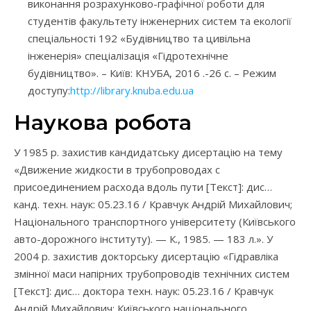
виконання розрахунково-графічної роботи для
студентів факультету інженерних систем та екології
спеціальності 192 «Будівництво та цивільна
інженерія» спеціалізація «Гідротехнічне
будівництво». – Київ: КНУБА, 2016 .-26 с. – Режим
доступу:
http://library.knuba.edu.ua
Наукова робота
У 1985 р. захистив кандидатську дисертацію на тему
«Движение жидкости в трубопроводах с
присоединением расхода вдоль пути [Текст]: дис…
канд. техн. наук: 05.23.16 / Кравчук Андрій Михайлович;
Національного транспортного університету (Київського
авто-дорожного інституту). — К., 1985. — 183 л.». У
2004 р. захистив докторську дисертацію «Гідравліка
змінної маси напірних трубопроводів технічних систем
[Текст]: дис… доктора техн. наук: 05.23.16 / Кравчук
Андрій Михайлович; Київського національного