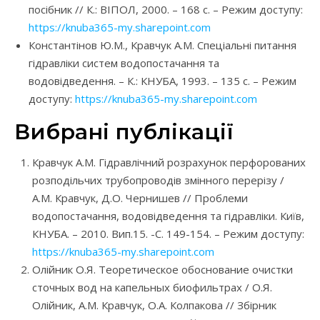
посібник // К.: ВІПОЛ, 2000. – 168 с. – Режим доступу:
https://knuba365-my.sharepoint.com
Константінов Ю.М., Кравчук А.М. Спеціальні питання
гідравліки систем водопостачання та
водовідведення. – К.: КНУБА, 1993. – 135 с. – Режим
доступу:
https://knuba365-my.sharepoint.com
Вибрані публікації
Кравчук А.М. Гідравлічний розрахунок перфорованих
розподільчих трубопроводів змінного перерізу /
А.М. Кравчук, Д.О. Чернишев // Проблеми
водопостачання, водовідведення та гідравліки. Київ,
КНУБА. – 2010. Вип.15. -С. 149-154. – Режим доступу:
https://knuba365-my.sharepoint.com
Олійник О.Я. Теоретическое обоснование очистки
сточных вод на капельных биофильтрах / О.Я.
Олійник, А.М. Кравчук, О.А. Колпакова // Збірник