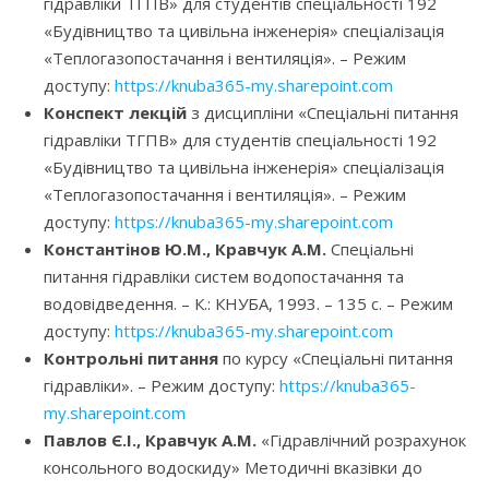
гідравліки ТГПВ» для студентів спеціальності 192
«Будівництво та цивільна інженерія» спеціалізація
«Теплогазопостачання і вентиляція». – Режим
доступу:
https://knuba365-my.sharepoint.com
Конспект лекцій
з дисципліни «Спеціальні питання
гідравліки ТГПВ» для студентів спеціальності 192
«Будівництво та цивільна інженерія» спеціалізація
«Теплогазопостачання і вентиляція». – Режим
доступу:
https://knuba365-my.sharepoint.com
Константінов Ю.М., Кравчук А.М.
Спеціальні
питання гідравліки систем водопостачання та
водовідведення. – К.: КНУБА, 1993. – 135 с. – Режим
доступу:
https://knuba365-my.sharepoint.com
Контрольні питання
по курсу «Спеціальні питання
гідравліки». – Режим доступу:
https://knuba365-
my.sharepoint.com
Павлов Є.І., Кравчук А.М.
«Гідравлічний розрахунок
консольного водоскиду» Методичні вказівки до