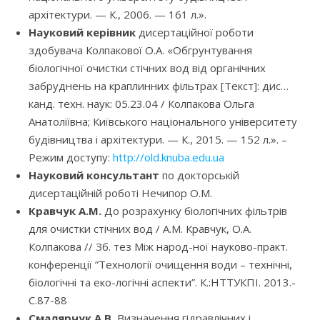
архітектури. — К., 2006. — 161 л.».
Науковий керівник
дисертаційної роботи
здобувача Колпакової О.А. «Обгрунтування
біологічної очистки стічних вод від органічних
забруднень на краплинних фільтрах [Текст]: дис…
канд. техн. наук: 05.23.04 / Колпакова Ольга
Анатоліївна; Київського національного університету
будівництва і архітектури. — К., 2015. — 152 л.». –
Режим доступу:
http://old.knuba.edu.ua
Науковий консультант
по докторській
дисертаційній роботі Нечипор О.М.
Кравчук А.М.
До розрахунку біологічних фільтрів
для очистки стічних вод / А.М. Кравчук, О.А.
Колпакова // Зб. тез Між народ-ної науково-практ.
конференції ”Технології очищення води – технічні,
біологічні та еко-логічні аспекти”. К.:НТТУКПІ. 2013.-
С.87-88
Смалярчук А.В.
Визначення гідравлічних і