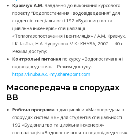
Кравчук А.М.
Завдання до виконання курсового
проекту “Водопостачання і водовідведення” для
студентів спеціальності 192 «Будівництво та
цивільна інженерія» спеціалізації
«Теплогазопостачання і вентиляція» / А.М, Кравчук,
І.К. Ільїна, Н.А. Чупрунова // К.: КНУБА, 2002. – 40 с –
Режим доступу:
——-
Контрольні питання
по курсу «Водопостачання і
водовідведення». – Режим доступу:
https://knuba365-my.sharepoint.com
Масопередача в спорудах
ВВ
Робоча програма
з дисципліни «Масопередача в
спорудах систем ВВ» для студентів спеціальності
192 «Будівництво та цивільна інженерія»
спеціалізація «Водопостачання та водовідведення».