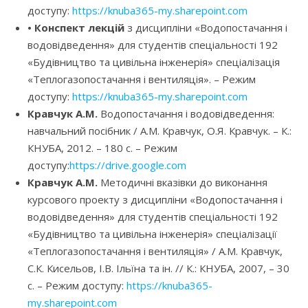
доступу:
https://knuba365-my.sharepoint.com
• Конспект лекцій
з дисципліни «Водопостачання і
водовідведення» для студентів спеціальності 192
«Будівництво та цивільна інженерія» спеціалізація
«Теплогазопостачання і вентиляція». – Режим
доступу:
https://knuba365-my.sharepoint.com
Кравчук А.М.
Водопостачання і водовідведення:
навчальний посібник / А.М. Кравчук, О.Я. Кравчук. – К.:
КНУБА, 2012. – 180 с. – Режим
доступу:
https://drive.google.com
Кравчук А.М.
Методичні вказівки до виконання
курсового проекту з дисципліни «Водопостачання і
водовідведення» для студентів спеціальності 192
«Будівництво та цивільна інженерія» спеціалізації
«Теплогазопостачання і вентиляція» / А.М. Кравчук,
С.К. Кисельов, І.В. Ільїна та ін. // К.: КНУБА, 2007, – 30
с. – Режим доступу:
https://knuba365-
my.sharepoint.com