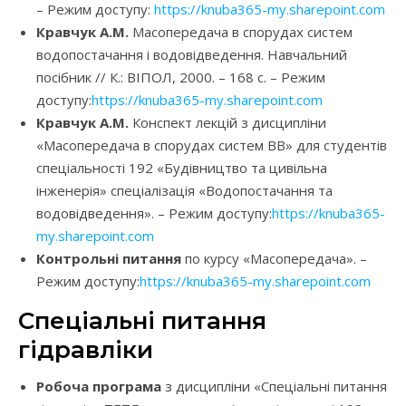
– Режим доступу:
https://knuba365-my.sharepoint.com
Кравчук А.М.
Масопередача в спорудах систем
водопостачання і водовідведення. Навчальний
посібник // К.: ВІПОЛ, 2000. – 168 с. – Режим
доступу:
https://knuba365-my.sharepoint.com
Кравчук А.М.
Конспект лекцій з дисципліни
«Масопередача в спорудах систем ВВ» для студентів
спеціальності 192 «Будівництво та цивільна
інженерія» спеціалізація «Водопостачання та
водовідведення». – Режим доступу:
https://knuba365-
my.sharepoint.com
Контрольні питання
по курсу «Масопередача». –
Режим доступу:
https://knuba365-my.sharepoint.com
Спеціальні питання
гідравліки
Робоча програма
з дисципліни «Спеціальні питання