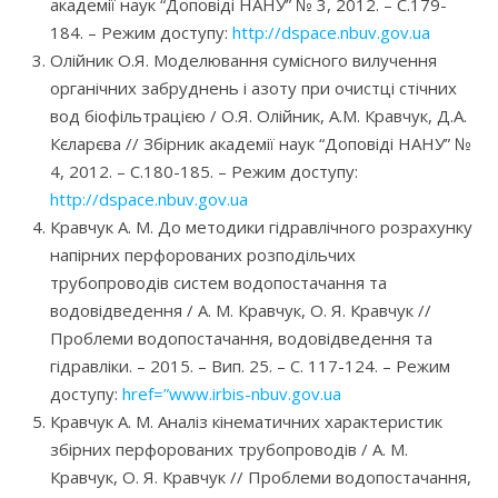
академії наук “Доповіді НАНУ” № 3, 2012. – С.179-
184. – Режим доступу:
http://dspace.nbuv.gov.ua
Олійник О.Я. Моделювання сумісного вилучення
органічних забруднень і азоту при очистці стічних
вод біофільтрацією / О.Я. Олійник, А.М. Кравчук, Д.А.
Кєларєва // Збірник академії наук “Доповіді НАНУ” №
4, 2012. – С.180-185. – Режим доступу:
http://dspace.nbuv.gov.ua
Кравчук А. М. До методики гідравлічного розрахунку
напірних перфорованих розподільчих
трубопроводів систем водопостачання та
водовідведення / А. М. Кравчук, О. Я. Кравчук //
Проблеми водопостачання, водовідведення та
гідравліки. – 2015. – Вип. 25. – С. 117-124. – Режим
доступу:
href=”www.irbis-nbuv.gov.ua
Кравчук А. М. Аналіз кінематичних характеристик
збірних перфорованих трубопроводів / А. М.
Кравчук, О. Я. Кравчук // Проблеми водопостачання,