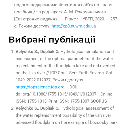
водогосподарськомеліоративних об’єктів : навч.
посібник / за ред. проф. А. М. Рокочинського.
[Електронне видання]. – Рівне : НУВГП, 2020. – 257
с. Режим доступу:
http://ep3.nuwm.edu.ua
Вибрані публікації
Velychko S., Dupliak O.
Hydrological simulation and
assessment of the optimal parameters of the water
replenishment of the floodplain lake and old riverbed
on the Uzh river // IOP Conf. Ser.: Earth Environ. Sci.
1049, 2022 012037, Режим доступу
https://iopscience.iop.org
– DOI:
doi.org/10.1088/1755-1315/1049/1/012037– Online
ISSN: 1755-1315, Print ISSN: 1755-1307
SCOPUS
Velychko S., Dupliak O.
Hydrological assessment of
the water replenishment possibility of the uzh river
urbanized floodplain on the example of bozdosky park,