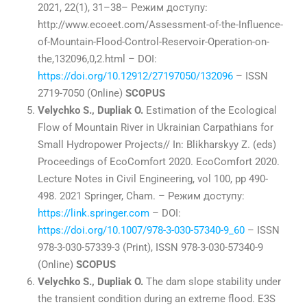
2021, 22(1), 31–38– Режим доступу:
http://www.ecoeet.com/Assessment-of-the-Influence-
of-Mountain-Flood-Control-Reservoir-Operation-on-
the,132096,0,2.html – DOI:
https://doi.org/10.12912/27197050/132096
– ISSN
2719-7050 (Online)
SCOPUS
Velychko S., Dupliak O.
Estimation of the Ecological
Flow of Mountain River in Ukrainian Carpathians for
Small Hydropower Projects// In: Blikharskyy Z. (eds)
Proceedings of EcoComfort 2020. EcoComfort 2020.
Lecture Notes in Civil Engineering, vol 100, pp 490-
498. 2021 Springer, Cham. – Режим доступу:
https://link.springer.com
– DOI:
https://doi.org/10.1007/978-3-030-57340-9_60
– ISSN
978-3-030-57339-3 (Print), ISSN 978-3-030-57340-9
(Online)
SCOPUS
Velychko S., Dupliak O.
The dam slope stability under
the transient condition during an extreme flood. E3S