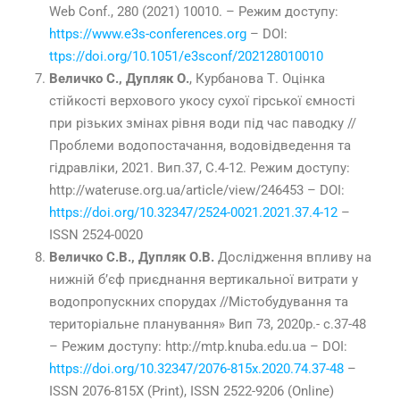
Web Conf., 280 (2021) 10010. – Режим доступу:
https://www.e3s-conferences.org
– DOI:
ttps://doi.org/10.1051/e3sconf/202128010010
Величко С., Дупляк О.
, Курбанова Т. Оцінка
стійкості верхового укосу сухої гірської ємності
при різьких змінах рівня води під час паводку //
Проблеми водопостачання, водовідведення та
гідравліки, 2021. Вип.37, С.4-12. Режим доступу:
http://wateruse.org.ua/article/view/246453 – DOI:
https://doi.org/10.32347/2524-0021.2021.37.4-12
–
ISSN 2524-0020
Величко С.В., Дупляк О.В.
Дослідження впливу на
нижній б’єф приєднання вертикальної витрати у
водопропускних спорудах //Містобудування та
територіальне планування» Вип 73, 2020р.- с.37-48
– Режим доступу: http://mtp.knuba.edu.ua – DOI:
https://doi.org/10.32347/2076-815x.2020.74.37-48
–
ISSN 2076-815X (Print), ISSN 2522-9206 (Online)