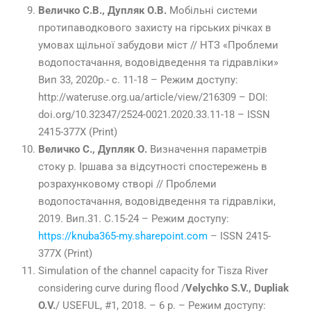
Величко С.В., Дупляк О.В.
Мобільні системи
протипаводкового захисту на гірських річках в
умовах щільної забудови міст // НТЗ «Проблеми
водопостачання, водовідведення та гідравліки»
Вип 33, 2020р.- с. 11-18 – Режим доступу:
http://wateruse.org.ua/article/view/216309 – DOI:
doi.org/10.32347/2524-0021.2020.33.11-18 – ISSN
2415-377Х (Print)
Величко С., Дупляк О.
Визначення параметрів
стоку р. Іршава за відсутності спостережень в
розрахунковому створі // Проблеми
водопостачання, водовідведення та гідравліки,
2019. Вип.31. С.15-24 – Режим доступу:
https://knuba365-my.sharepoint.com
– ISSN 2415-
377Х (Print)
Simulation of the channel capacity for Tisza River
considering curve during flood /
Velychko S.V., Dupliak
O.V.
/ USEFUL, #1, 2018. – 6 p. – Режим доступу: