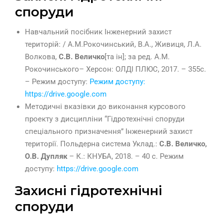
споруди
Навчальний посібник Інженерний захист
територій: / А.М.Рокочинський, В.А., Живиця, Л.А.
Волкова,
С.В. Величко
[та ін]; за ред. А.М.
Рокочинського– Херсон: ОЛДІ ПЛЮС, 2017. – 355с.
– Режим доступу:
Режим доступу:
https://drive.google.com
Методичні вказівки до виконання курсового
проекту з дисципліни “Гідротехнічні споруди
спеціального призначення” Інженерний захист
території. Польдерна система Уклад.:
С.В. Величко,
О.В. Дупляк
– К.: КНУБА, 2018. – 40 с. Режим
доступу:
https://drive.google.com
Захисні гідротехнічні
споруди