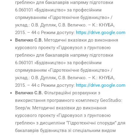
греблею» для бакалаврів напряму підготовки
6.060101 «Будівництво» за професійним
спрямуванням «Гідротехнічне будівництво» /
уклад.: О.В. Дупляк, С.В. Величко. – К.: КНУБА,
2015. – 44 с Режим доступу:
https://drive.google.com
Величко С.В.
Методичні вказівки до виконання
курсового проекту «Гідровузол з ґрунтовою
греблею» для бакалаврів напряму підготовки
6.060101 «Будівництво» за професійним
спрямуванням «Гідротехнічне будівництво» /
уклад.: О.В. Дупляк, С.В. Величко. – К.: КНУБА,
2015. – 44 с Режим доступу:
https://drive.google.com
Величко С.В.
Фільтраційні розрахунки з
використання програмного комплексу GeoStudio:
Seep/w. Методичні вказівки до виконання
курсового проекту «Гідровузол з ґрунтовою
греблею» з дисципліни “Гідротехнічні споруди” для
бакалаврів будівництва зі спеціальним видом