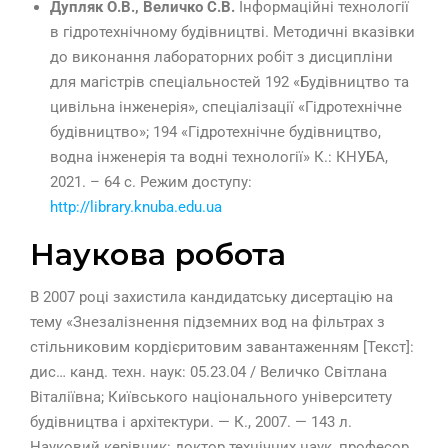
Дупляк О.В., Величко С.В.
Інформаційні технології
в гідротехнічному будівництві. Методичні вказівки
до виконання лабораторних робіт з дисципліни
для магістрів спеціальностей 192 «Будівництво та
цивільна інженерія», спеціалізації «Гідротехнічне
будівництво»; 194 «Гідротехнічне будівництво,
водна інженерія та водні технології» К.: КНУБА,
2021. – 64 с. Режим доступу:
http://library.knuba.edu.ua
Наукова робота
В 2007 році захистила кандидатську дисертацію на
тему «Знезалізнення підземних вод на фільтрах з
стільниковим кордієритовим завантаженням [Текст]:
дис… канд. техн. наук: 05.23.04 / Величко Світлана
Віталіївна; Київського національного університету
будівництва і архітектури. — К., 2007. — 143 л.
Науковий керівник: доктор технічних наук, професор