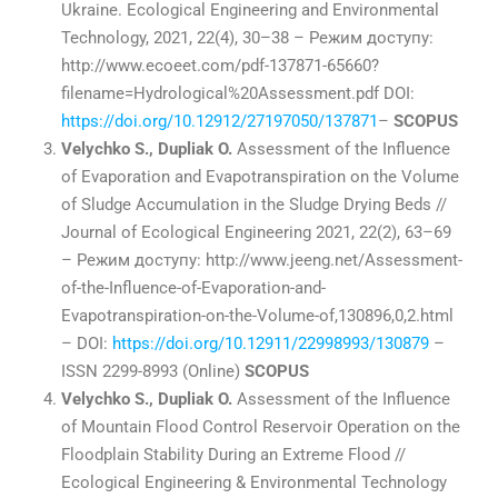
Ukraine. Ecological Engineering and Environmental
Technology, 2021, 22(4), 30–38 – Режим доступу:
http://www.ecoeet.com/pdf-137871-65660?
filename=Hydrological%20Assessment.pdf DOI:
https://doi.org/10.12912/27197050/137871
–
SCOPUS
Velychko S., Dupliak O.
Assessment of the Influence
of Evaporation and Evapotranspiration on the Volume
of Sludge Accumulation in the Sludge Drying Beds //
Journal of Ecological Engineering 2021, 22(2), 63–69
– Режим доступу: http://www.jeeng.net/Assessment-
of-the-Influence-of-Evaporation-and-
Evapotranspiration-on-the-Volume-of,130896,0,2.html
– DOI:
https://doi.org/10.12911/22998993/130879
–
ISSN 2299-8993 (Online)
SCOPUS
Velychko S., Dupliak O.
Assessment of the Influence
of Mountain Flood Control Reservoir Operation on the
Floodplain Stability During an Extreme Flood //
Ecological Engineering & Environmental Technology