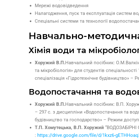
Мережі водовідведення
Налагодження, пуск та експлуатація систем в
Спецiальнi системи та технологiї водопостач
Навчально-методична
Хімія води та мікробіоло
Хоружий В.П.
Навчальний посібник: О.М.Валкін
та мікробіологія» для студентів спеціальності
спеціалізація «Гідротехнічне будівництво» – 
Водопостачання та водов
Хоружий В.П.
Навчальний посібник: В.П. Хору
– 297 с. з дисципліни «Водопостачання та вод
будівництво та господарство» – Режим доступ
Т.П. Хомутецька, В.П. Хоружий
“ВОДОЗАБІРНІ 
:
https://drive.google.com/file/d/1kxz6-gETHHo