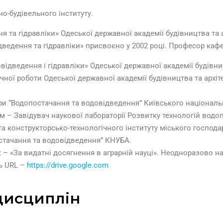
о-будівельного інституту.
 та гідравліки» Одеської державної академії будівництва та а
едення та гідравліки» присвоєно у 2002 році. Професор кафед
дведення і гідравліки» Одеської державної академії будівниц
чної роботи Одеської державної академії будівництва та архіт
“Водопостачання та водовідведення” Київського національног
м – Завідувач наукової лабораторії Розвитку технологій вод
 конструкторсько-технологічного інституту міського господа
стачання та водовідведення” КНУБА.
аук – «За видатні досягнення в аграрній науці». Неодноразово
ть URL –
https://drive.google.com
дисциплін