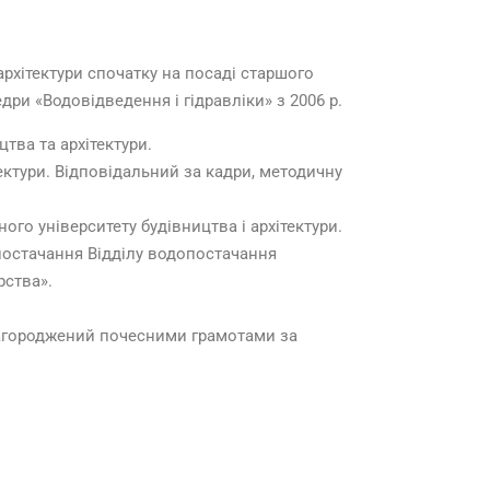
рхітектури спочатку на посаді старшого
ри «Водовідведення і гідравліки» з 2006 р.
тва та архітектури.
ектури. Відповідальний за кадри, методичну
о університету будівництва і архітектури.
опостачання Відділу водопостачання
рства».
 нагороджений почесними грамотами за