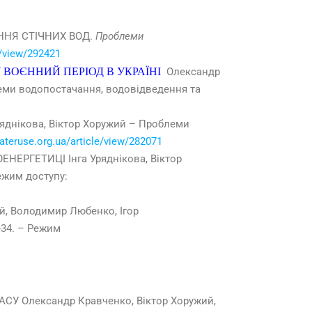
ЕННЯ СТІЧНИХ ВОД.
Проблеми
e/view/292421
 ВОЄННИЙ ПЕРІОД В УКРАЇНІ
Олександр
леми водопостачання, водовідведення та
ікова, Віктор Хоружий – Проблеми
wateruse.org.ua/article/view/282071
РГЕТИЦІ Інга Уряднікова, Віктор
Режим доступу:
, Володимир Любенко, Ігор
-34. – Режим
 Олександр Кравченко, Віктор Хоружий,