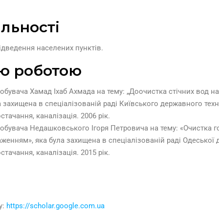
льності
ідведення населених пунктів.
ю роботою
бувача Хамад Іхаб Ахмада на тему: „Доочистка стічних вод на
захищена в спеціалізованій раді Київського державного техні
стачання, каналізація. 2006 рік.
бувача Недашковського Ігоря Петровича на тему: «Очистка г
енням», яка була захищена в спеціалізованій раді Одеської д
стачання, каналізація. 2015 рік.
у:
https://scholar.google.com.ua