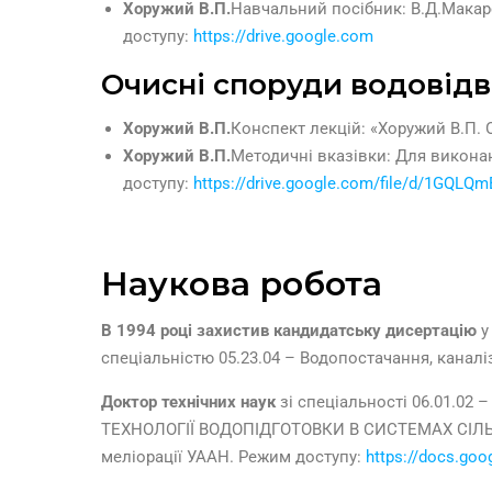
Хоружий В.П.
Навчальний посібник: В.Д.Макаре
доступу:
https://drive.google.com
Очисні споруди водовід
Хоружий В.П.
Конспект лекцій: «Хоружий В.П. 
Хоружий В.П.
Методичні вказівки: Для виконан
доступу:
https://drive.google.com/file/d/1GQL
Наукова робота
В 1994 році захистив кандидатську дисертацію
у
спеціальністю 05.23.04 – Водопостачання, каналі
Доктор технічних наук
зі спеціальності 06.01.02 –
ТЕХНОЛОГІЇ ВОДОПІДГОТОВКИ В СИСТЕМАХ СІЛЬСЬ
меліорації УААН. Режим доступу:
https://docs.g