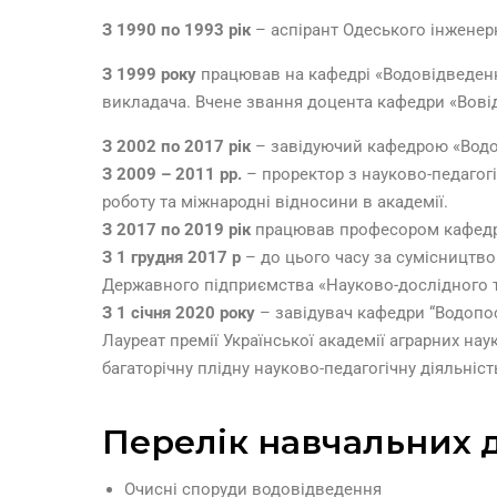
З 1990 по 1993 рік
– аспірант Одеського інженерн
З 1999 року
працював на кафедрі «Водовідведення
викладача. Вчене звання доцента кафедри «Вовідв
З 2002 по 2017 рік
– завідуючий кафедрою «Водові
З 2009 – 2011 рр.
– проректор з науково-педагогі
роботу та міжнародні відносини в академії.
З 2017 по 2019 рік
працював професором кафедри 
З 1 грудня 2017 р
– до цього часу за сумісництво
Державного підприємства «Науково-дослідного та
З 1 січня 2020 року
– завідувач кафедри “Водопо
Лауреат премії Української академії аграрних н
багаторічну плідну науково-педагогічну діяльніс
Перелік навчальних 
Очисні споруди водовідведення