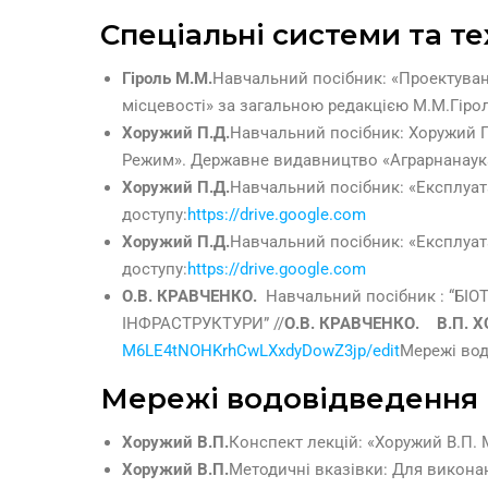
Спецiальнi системи та т
Гіроль М.М.
Навчальний посібник: «Проектуванн
місцевості» за загальною редакцією М.М.Гіроля
Хоружий П.Д.
Навчальний посібник: Хоружий П.Д
Режим». Державне видавництво «Аграрнанаука
Хоружий П.Д.
Навчальний посібник: «Експлуата
доступу:
https://drive.google.com
Хоружий П.Д.
Навчальний посібник: «Експлуата
доступу:
https://drive.google.com
О.В. КРАВЧЕНКО.
Навчальний посібник : “
ІНФРАСТРУКТУРИ” //
О.В. КРАВЧЕНКО.
В.П. Х
M6LE4tNOHKrhCwLXxdyDowZ3jp/edit
Мережі во
Мережі водовідведення
Хоружий В.П.
Конспект лекцій: «Хоружий В.П. 
Хоружий В.П.
Методичні вказівки: Для викона