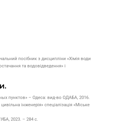
вчальний посібник з дисципліни «Хімія води
постачання та водовідведення» і
и.
ых пунктов» – Одеса: вид-во ОДАБА, 2016.
 цивільна інженерія» спеціалізація «Міське
, 2023. – 284 с.