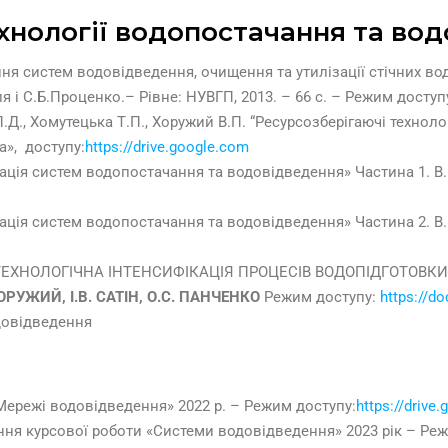
ехнологiї водопостачання та во
я систем водовідведення, очищення та утилізації стічних вод
 і С.Б.Проценко.– Рівне: НУВГП, 2013. – 66 с. – Режим доступ
., Хомутецька Т.П., Хоружий В.П. “Ресурсозберігаючі технологі
», доступу:
https://drive.google.com
ція систем водопостачання та водовідведення» Частина 1. В.
ція систем водопостачання та водовідведення» Частина 2. В.
БІОТЕХНОЛОГІЧНА ІНТЕНСИФІКАЦІЯ ПРОЦЕСІВ ВОДОПІДГОТОВК
ОРУЖИЙ, І.В. САТІН, О.С. ПАНЧЕНКО
Режим доступу:
https://d
довідведення
Мережі водовідведення» 2022 р. – Режим доступу:
https://drive
ння курсової роботи «Системи водовідведення» 2023 рік – Ре