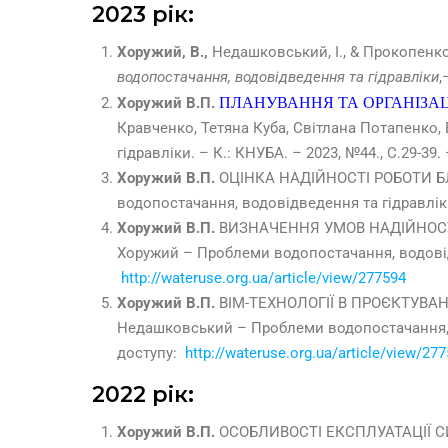
2023 рік:
Хоружий, В.,
Недашковський, І., & Прокопен
водопостачання, водовідведення та гідравліки
,
Хоружий В.П.
ПЛАНУВАННЯ ТА ОРГАНІЗАЦ
Кравченко, Тетяна Куба, Світлана Потапенко,
гідравліки. – К.: КНУБА. – 2023, №44., С.29-39
Хоружий В.П.
ОЦІНКА НАДІЙНОСТІ РОБОТИ Б
водопостачання, водовідведення та гідравліки
Хоружий В.П.
ВИЗНАЧЕННЯ УМОВ НАДІЙНОСТІ
Хоружий – Проблеми водопостачання, водовідве
http
://
wateruse
.
org
.
ua
/
article
/
view
/277594
Хоружий В.П.
BIM-ТЕХНОЛОГІЇ В ПРОЄКТУВАН
Недашковський – Проблеми водопостачання, во
доступу:
http://wateruse.org.ua/article/view/27
2022 рік:
Хоружий В.П.
ОСОБЛИВОСТІ ЕКСПЛУАТАЦІЇ С