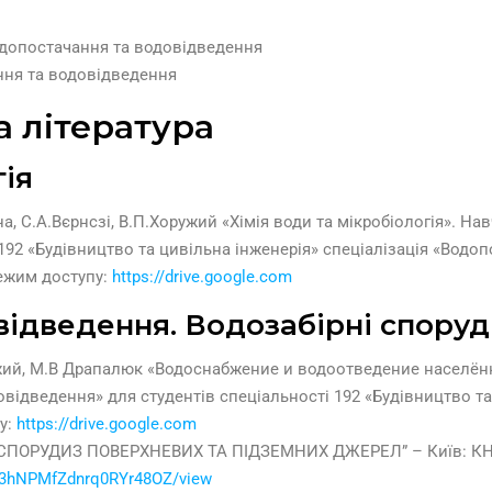
одопостачання та водовідведення
ання та водовідведення
 література
гія
а, С.А.Вєрнсзі, В.П.Хоружий «Хімія води та мікробіологія». На
 192 «Будівництво та цивільна інженерія» спеціалізація «Водо
Режим доступу:
https://drive.google.com
ідведення. Водозабірні споруд
жий, М.В Драпалюк «Водоснабжение и водоотведение населённ
овідведення» для студентів спеціальності 192 «Будівництво та
у:
https://drive.google.com
СПОРУДИЗ ПОВЕРХНЕВИХ ТА ПІДЗЕМНИХ ДЖЕРЕЛ” – Київ: КНУБА
aq3hNPMfZdnrq0RYr48OZ/view