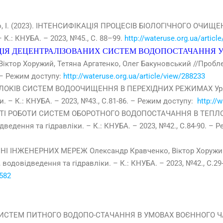
ко, І. (2023). ІНТЕНСИФІКАЦІЯ ПРОЦЕСІВ БІОЛОГІЧНОГО ОЧИЩ
– К.: КНУБА. – 2023, №45., С. 88–99.
http://wateruse.org.ua/articl
ІЯ ДЕЦЕНТРАЛІЗОВАНИХ СИСТЕМ ВОДОПОСТАЧАННЯ У
 Віктор Хоружий, Тетяна Аргатенко, Олег Бакуновський //Проб
. – Режим доступу:
http://wateruse.org.ua/article/view/288233
ЛОКІВ СИСТЕМ ВОДООЧИЩЕННЯ В ПЕРЕХІДНИХ РЕЖИМАХ Урядн
. – К.: КНУБА. – 2023, №43., С.81-86. – Режим доступу:
http://
 РОБОТИ СИСТЕМ ОБОРОТНОГО ВОДОПОСТАЧАННЯ В ТЕПЛОЕНЕ
дення та гідравліки. – К.: КНУБА. – 2023, №42., С.84-90. – 
НІ ІНЖЕНЕРНИХ МЕРЕЖ Олександр Кравченко, Віктор Хоружий
довідведення та гідравліки. – К.: КНУБА. – 2023, №42., С.29
7582
ИСТЕМ ПИТНОГО ВОДОПО-СТАЧАННЯ В УМОВАХ ВОЄННОГО ЧАСУ