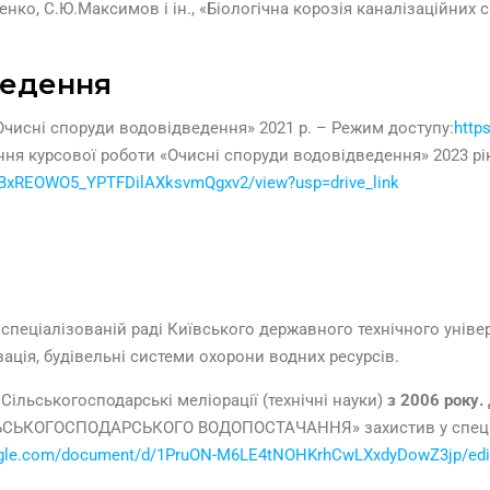
нко, С.Ю.Максимов і ін., «Біологічна корозія каналізаційних 
ведення
Очисні споруди водовідведення» 2021 р. – Режим доступу:
http
ня курсової роботи «Очисні споруди водовідведення» 2023 рі
QmBxREOWO5_YPTFDilAXksvmQgxv2/view?usp=drive_link
 спеціалізованій раді Київського державного технічного універ
зація, будівельні системи охорони водних ресурсів.
 Сільськогосподарські меліорації (технічні науки)
з 2006 року.
КОГОСПОДАРСЬКОГО ВОДОПОСТАЧАННЯ» захистив у спеціалізо
oogle.com/document/d/1PruON-M6LE4tNOHKrhCwLXxdyDowZ3jp/edi