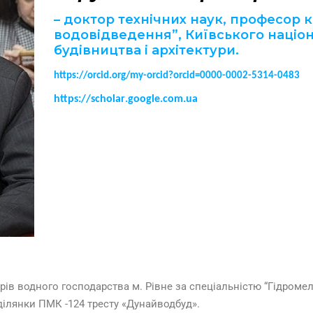
– доктор технічних наук, професор
водовідведення”, Київського націо
будівництва і архітектури.
https://orcid.org/my-orcid?orcid=0000-0002-5314-0483
https://
scholar
.
google
.
com
.
ua
рів водного господарства м. Рівне за спеціальністю “Гідромел
ілянки ПМК -124 тресту «Дунайводбуд».