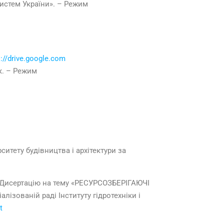
систем України». – Режим
s://drive.google.com
к. – Режим
ситету будівництва і архітектури за
Дисертацію на тему «РЕСУРСОЗБЕРІГАЮЧІ
ваній раді Інституту гідротехніки і
t