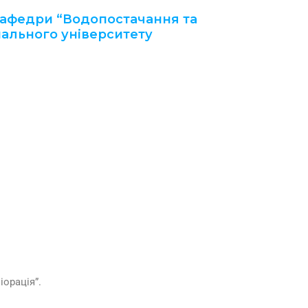
 кафедри “Водопостачання та
нального університету
іорація”.