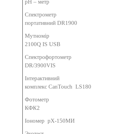
pH – метр
Спектрометр
портативний DR1900
Мутномір
2100Q IS USB
Спектрофортометр
DR/3900VIS
Інтерактивний
комплекс CanTouch LS180
Фотометр
КФК2
Іономер pX-150МИ
Экотест