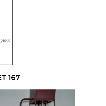
орних
Т 167