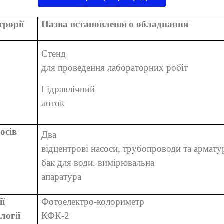
трорії
Назва встановленого обладнання
Стенд
для проведення лабораторних робіт
Гідравлічний
лоток
осів
Два
відцентрові насоси, трубопроводи та армату
бак для води, вимірювальна
апаратура
ії
Фотоелектро-колориметр
логії
КФК-2