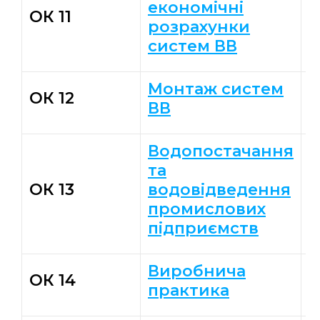
економічні
Л
ОК 11
розрахунки
О
систем ВВ
Монтаж систем
ОК 12
З
ВВ
Водопостачання
Т
та
О
ОК 13
водовідведення
С
промислових
Д
підприємств
Виробнича
К
ОК 14
практика
О