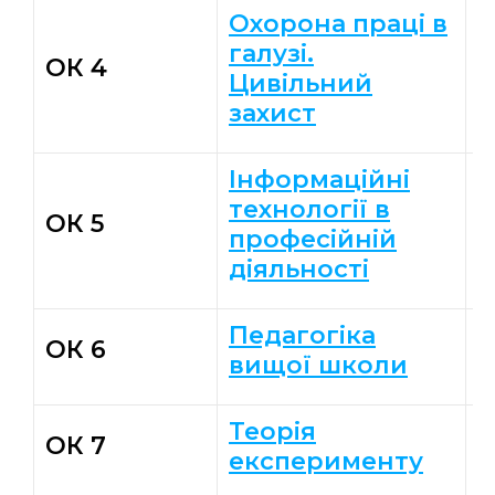
Охорона праці в
галузі.
ОК 4
К
Цивільний
захист
Інформаційні
технології в
К
ОК 5
професійній
О
діяльності
Педагогіка
С
ОК 6
вищої школи
А
Теорія
К
ОК 7
експерименту
А