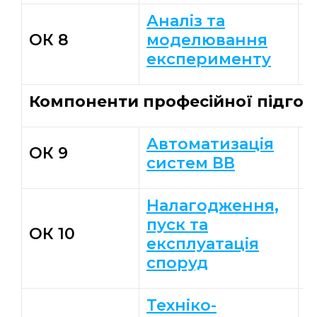
Аналіз та
К
ОК 8
моделювання
Ю
експерименту
Компоненти професійної підгот
Автоматизація
В
ОК 9
систем ВВ
А
Налагодження,
пуск та
ОК 10
Д
експлуатація
споруд
Техніко-