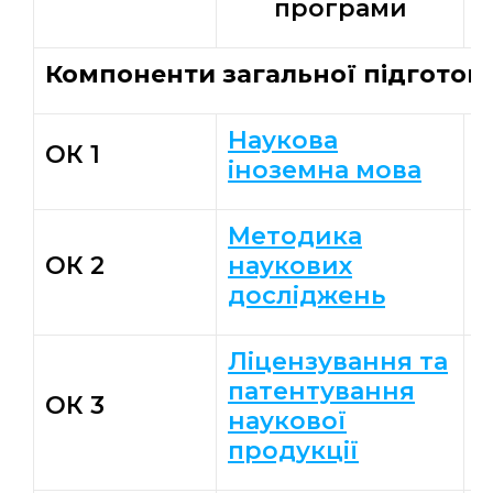
програми
Компоненти загальної підготов
Наукова
П
ОК 1
іноземна мова
Л
Методика
К
ОК 2
наукових
М
досліджень
Ліцензування та
патентування
М
ОК 3
наукової
В
продукції