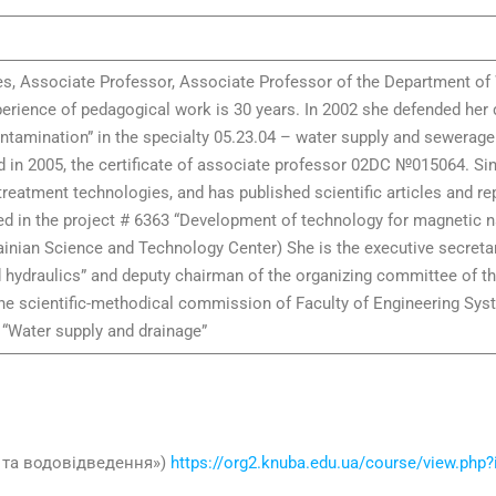
s, Associate Professor, Associate Professor of the Department of
perience of pedagogical work is 30 years. In 2002 she defended her
tamination” in the specialty 05.23.04 – water supply and sewerage.
in 2005, the certificate of associate professor 02DC №015064. Si
reatment technologies, and has published scientific articles and re
ated in the project # 6363 “Development of technology for magnetic 
nian Science and Technology Center) She is the executive secretary
 hydraulics” and deputy chairman of the organizing committee of the
the scientific-methodical commission of Faculty of Engineering Sys
 “Water supply and drainage”
я та водовідведення»)
https://org2.knuba.edu.ua/course/view.php?