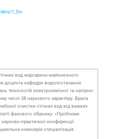
olders/1_Do-
 стічних вод маргарино-майонезного
ання доцента кафедри водопостачання
нь технологій електрохімічної та напірно-
тому числі 38 наукового характеру. Брала
либокої очистки стічних вод від важких
олегії фахового збірнику: «Проблеми
ї науково-практичної конференції
цивільна інженерія спеціалізація