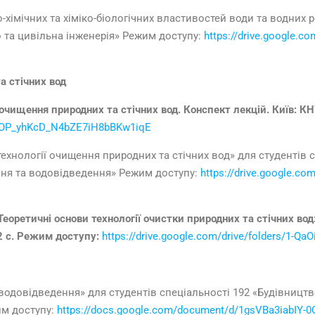
хімічних та хіміко-біологічних властивостей води та водних 
о та цивільна інженерія» Режим доступу:
https://drive.google.co
а стічних вод
 очищення природних та стічних вод. Конспект лекцій. Київ: КН
aOibOP_yhKcD_N4bZE7iH8bBKw1iqE
ехнології очищення природних та стічних вод» для студентів 
ння та водовідведення» Режим доступу:
https://drive.google.com
Теоретичні основи технології очистки природних та стічних вод
32 с. Режим доступу:
https://drive.google.com/drive/folders/1-
одовідведення» для студентів спеціальності 192 «Будівництво
им доступу:
https://docs.google.com/document/d/1gsVBa3iabIY-0