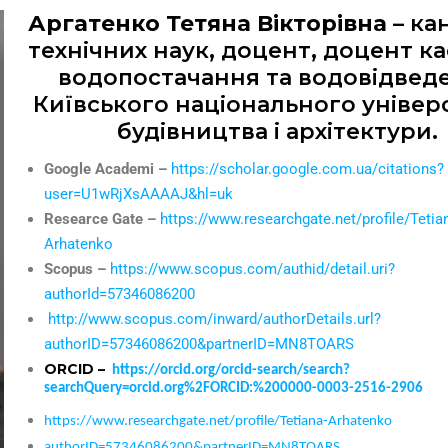
Аргатенко Тетяна Вікторівна
– ка
технічних наук, доцент, доцент 
водопостачання та водовідвед
Київського національного універ
будівництва і архітектури.
Google Academi –
https://scholar.google.com.ua/citations?
user=U1wRjXsAAAAJ&hl=uk
Researce Gate –
https://www.researchgate.net/profile/Tetia
Arhatenko
Scopus –
https://www.scopus.com/authid/detail.uri?
authorId=57346086200
http://www.scopus.com/inward/authorDetails.url?
authorID=57346086200&partnerID=MN8TOARS
ORCID –
https://orcid.org/orcid-search/search?
searchQuery=orcid.org%2FORCID:%200000-0003-2516-2906
https://www.researchgate.net/profile/Tetiana-Arhatenko
authorID=57346086200&partnerID=MN8TOARS