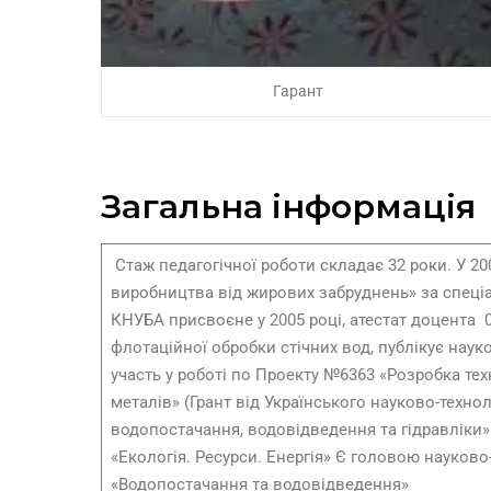
Гарант
Загальна інформація
Стаж педагогічної роботи складає 32 роки. У 2
виробництва від жирових забруднень» за спеці
КНУБА присвоєне у 2005 році, атестат доцента 0
флотаційної обробки стічних вод, публікує науко
участь у роботі по Проекту №6363 «Розробка тех
металів» (Грант від Українського науково-техно
водопостачання, водовідведення та гідравліки»
«Екологія. Ресурси. Енергія» Є головою науково
«Водопостачання та водовідведення»