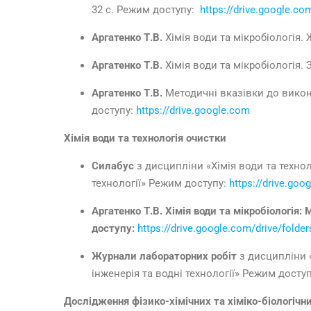
32 с. Режим доступу:
https://drive.google.co
Аргатенко Т.В.
Хімія води та мікробіологія.
Аргатенко Т.В.
Хімія води та мікробіологія.
Аргатенко Т.В.
Методичні вказівки до викона
доступу:
https://drive.google.com
Хімія води та технологія очистки
Силабус
з дисципліни «Хімія води та технол
технології» Режим доступу:
https://drive.go
Аргатенко Т.В.
Хімія
води та мікробіологія:
М
доступу:
https://drive.google.com/drive/fol
Журнали
лабораторних робіт
з дисципліни 
інженерія та водні технології» Режим досту
Дослідження фізико-хімічних та хіміко-біологічн