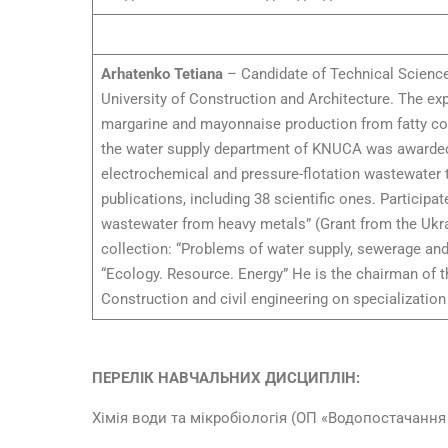
Arhatenko Tetiana
– Candidate of Technical Science
University of Construction and Architecture. The ex
margarine and mayonnaise production from fatty con
the water supply department of KNUCA was awarded 
electrochemical and pressure-flotation wastewater t
publications, including 38 scientific ones. Particip
wastewater from heavy metals” (Grant from the Ukrai
collection: “Problems of water supply, sewerage and
“Ecology. Resource. Energy” He is the chairman of 
Construction and civil engineering on specialization
ПЕРЕЛІК НАВЧАЛЬНИХ ДИСЦИПЛІН:
Хімія води та мікробіологія (ОП «Водопостачанн