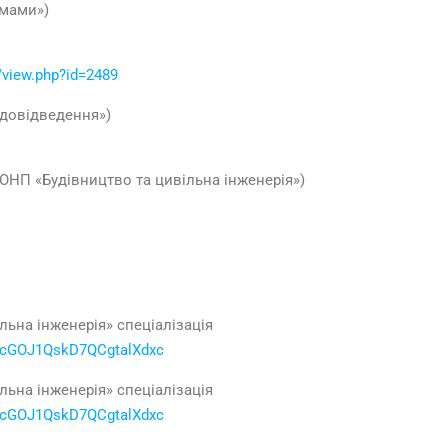
емами»)
/view.php?id=2489
одовідведення»)
 ОНП «Будівництво та цивільна інженерія»)
льна інженерія» спеціалізація
82scGOJ1QskD7QCgtalXdxc
льна інженерія» спеціалізація
82scGOJ1QskD7QCgtalXdxc