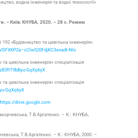
ицтво, водна інженерія та водні технології»
и. – Київ: КНУБА, 2020. – 28 с. Режим
і 192 «Будівництво та цивільна інженерія»
s/1VDFXKP2a–cClw520FdjKC3snadt-NIo
 та цивільна інженерія» спеціалізація
yNz83ftT9bByu-GqXq6yX
 та цивільна інженерія» спеціалізація
Byu-GqXq6yX
https://drive.google.com
акорчевська, Т.В.Аргатенко. – К.: КНУБА,
чевська, Т.В.Аргатенко. – К.: КНУБА, 2000. –