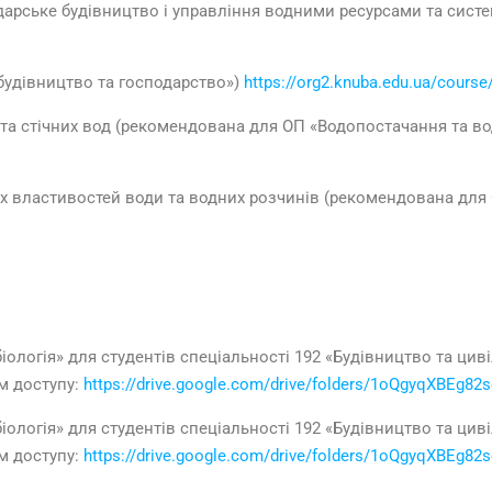
одарське будівництво і управління водними ресурсами та сист
будівництво та господарство»)
https://org2.knuba.edu.ua/course
 та стічних вод (рекомендована для ОП «Водопостачання та в
них властивостей води та водних розчинів (рекомендована для
іологія» для студентів спеціальності 192 «Будівництво та циві
м доступу:
https://drive.google.com/drive/folders/1oQgyqXBEg
іологія» для студентів спеціальності 192 «Будівництво та циві
м доступу:
https://drive.google.com/drive/folders/1oQgyqXBEg