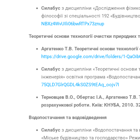
Силабус
з дисципліни «Дослідження фізико-
філософії зі спеціальності 192 «Будівництв
NBXz4WvUIli06bwRTPx73znup
Теоретичні основи технології очистки природних т
Аргатенко Т.В.
Теоретичні основи технології
https://drive.google.com/drive/folders/1-Q
Силабус
з дисципліни «Теоретичні основи т
інженерія» освітня програма «Водопостача
75QLD7GlrQGDL4kS0ZS9tEAq_oojv7I
Терновцев В.О., Обертас І.А., Аргатенко Т.В.
розрахункової роботи. Київ: КНУБА, 2010. 
Водопостачання та водовідведення
Силабус
з дисципліни «Водопостачання та в
«Міське будівництво та господарство» Реж