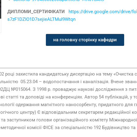
ДИПЛОМИ_СЕРТИФІКАТИ
https://drive.google.com/drive/f
s7zF1DZIO1D7sejieALTMuI9Wtqn
на головну сторінку кафедри
002 році захистила кандидатську дисертацію на тему «Очистка
альністю
05.23.04 – водопостачання і каналізація. Вчене зв
2ДЦ №015064. З 1998 р. проваджує наукові дослідження з пита
ві статті та доповіді на конференціях. Автор 54 публікацій, у 
нології одержання магнітного наносорбенту, придатного для г
логічного центру) Є відповідальним секретарем редакційної к
 та заступником голови організаційного комітету Міжнародно
-методичної комісії ФІСЕ за спеціальністю 192 Будівництво та 