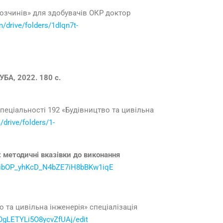
розчинів» для здобувачів ОКР доктор
m/drive/folders/1dIqn7t-
УБА, 2022. 180 с.
спеціальності 192 «Будівництво та цивільна
/drive/folders/1-
: методичні вказівки до виконання
QaOibOP_yhKcD_N4bZE7iH8bBKw1iqE
 та цивільна інженерія» спеціалізація
OgLETYLi5O8ycvZfUAj/edit