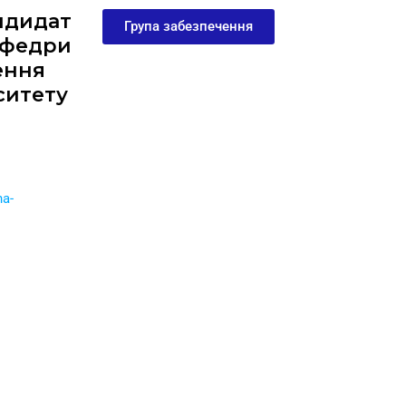
ндидат
Група забезпечення
кафедри
ення
ситету
na-