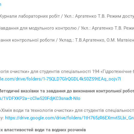
m
 Журнали лабораторних робіт / Укл.: Аргатенко Т.В. Режим дост
 Завдання для модульного контролю / Укл.: Аргатенко Т.В. Реж
ння контрольної роботи / Уклад.: Т.В.Аргатенко, О.М. Матвієнк
огія очистки» для студентів спеціальності 194 «Гідротехнічне 
ogle.com/drive/folders/1-75QLD7GlrQGDL4kS0ZS9tEAq_oojv7I
етодичні вказівки та завдання до виконання контрольної робот
ders/1VDFXKP2a–cClw520FdjKC3snadt-NIo
«Хімія води та технологія очистки» для студентів спеціальност
пу:
https://drive.google.com/drive/folders/1tH765zR6EXmvtSLbi_
их властивостей води та водних розчинів