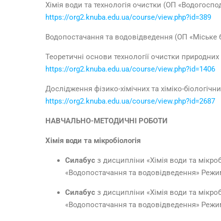
Хімія води та технологія очистки (ОП «Водогосп
https://org2.knuba.edu.ua/course/view.php?id=389
Водопостачання та водовідведення (ОП «Міське 
Теоретичні основи технології очистки природних
https://org2.knuba.edu.ua/course/view.php?id=1406
Дослідження фізико-хімічних та хіміко-біологіч
https://org2.knuba.edu.ua/course/view.php?id=2687
НАВЧАЛЬНО-МЕТОДИЧНІ РОБОТИ
Хімія води та мікробіологія
Силабус
з дисципліни «Хімія води та мікроб
«Водопостачання та водовідведення» Режи
Силабус
з дисципліни «Хімія води та мікроб
«Водопостачання та водовідведення» Режи