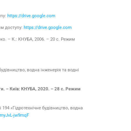
упу:
https://drive.google.com
им доступу:
https://drive.google.com
о. – К.: КНУБА, 2006. – 20 с. Режим
будівництво, водна інженерія та водні
и. – Київ: КНУБА, 2020. – 28 с. Режим
і 194 «Гідротехнічне будівництво, водна
GnmyJvL-jw9mqF