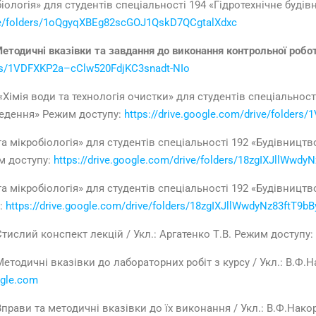
іологія» для студентів спеціальності 194 «Гідротехнічне будівн
rive/folders/1oQgyqXBEg82scGOJ1QskD7QCgtalXdxc
етодичні вказівки та завдання до виконання контрольної робот
ders/1VDFXKP2a–cClw520FdjKC3snadt-NIo
«Хімія води та технологія очистки» для студентів спеціальност
ведення» Режим доступу:
https://drive.google.com/drive/folder
а мікробіологія» для студентів спеціальності 192 «Будівництво
м доступу:
https://drive.google.com/drive/folders/18zgIXJllWwd
а мікробіологія» для студентів спеціальності 192 «Будівництво
у:
https://drive.google.com/drive/folders/18zgIXJllWwdyNz83ftT9b
Стислий конспект лекцій / Укл.: Аргатенко Т.В. Режим доступу:
Методичні вказівки до лабораторних робіт з курсу / Укл.: В.Ф.Н
ogle.com
Вправи та методичні вказівки до їх виконання / Укл.: В.Ф.Накор