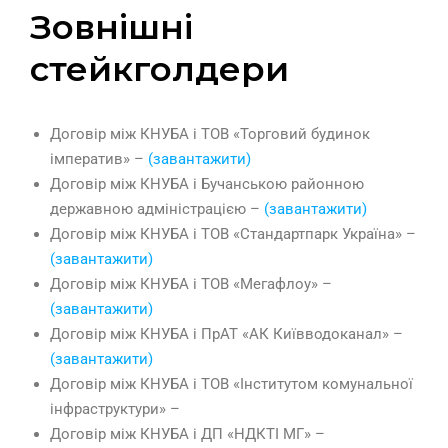
Зовнішні
стейкголдери
Договір між КНУБА і ТОВ «Торговий будинок
імператив» –
(завантажити)
Договір між КНУБА і Бучанською районною
державною адміністрацією –
(завантажити)
Договір між КНУБА і ТОВ «Стандартпарк Україна» –
(завантажити)
Договір між КНУБА і ТОВ «Мегафлоу» –
(завантажити)
Договір між КНУБА і ПрАТ «АК Київводоканал» –
(завантажити)
Договір між КНУБА і ТОВ «Інститутом комунальної
інфраструктури» –
Договір між КНУБА і ДП «НДКТІ МГ» –