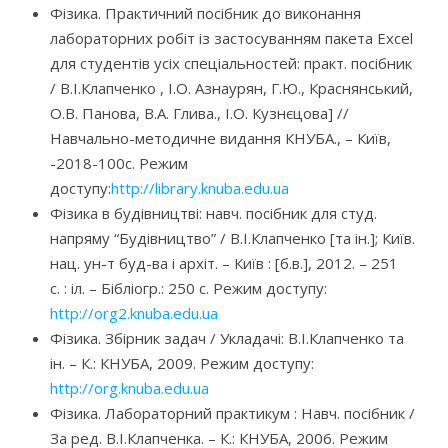
Фізика. Практичний посібник до виконання
лабораторних робіт із застосуванням пакета Excel
для студентів усіх спеціальностей: практ. посібник
/ В.І.Клапченко , І.О. Азнаурян, Г.Ю., Краснянський,
О.В. Панова, В.А. Глива., І.О. Кузнєцова] //
Навчально-методичне видання КНУБА., – Київ,
-2018-100с. Режим
доступу:
http://library.knuba.edu.ua
Фізика в будівництві: навч. посібник для студ.
напряму “Будівництво” / В.І.Клапченко [та ін.]; Київ.
нац. ун-т буд-ва і архіт. – Київ : [б.в.], 2012. – 251
с. : іл. – Бібліогр.: 250 с. Режим доступу:
http://org2.knuba.edu.ua
Фізика. Збірник задач / Укладачі: В.І.Клапченко та
ін. – К.: КНУБА, 2009. Режим доступу:
http://org.knuba.edu.ua
Фізика. Лабораторний практикум : Навч. посібник /
За ред. В.І.Клапченка. – К.: КНУБА, 2006. Режим