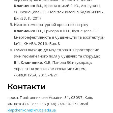
Клапченко В.І.
, Краснянський Г. Ю., Азнаурян І.
О., Кузнецова І. О. Нові технології в будівництві.-
Вип.33, К.-2017
Низькотемпературний провісник нагріву
Клапченко В.І.
, Григораш Ю.І., Кузнецова І.О.
Енергоефективність в будівництві та архітектурі:-
Київ, КНУБА, 2016.-Вип. 8
Сучасні підходи до моделювання просторових
змін геомагнітного поля у будівлях та спорудах
В.І. Клапченко
, О.В. Панова Зб.наук.праць
Управління розвитком складних систем,
-Київ,КНУБА, 2015.-№21
Контакти
просп. Повітряних сил України, 31, 03037, Київ;
кімната 474 Тел.: +38 (044) 248-30-37 E-mail:
klapchenko.vi@knuba.edu.ua