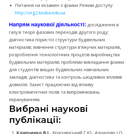
Питання на екзамен з фізики Режим доступу:
http://org2.knuba.edu.ua
Напрям наукової діяльності:
дослідження в
галузі теорії фазових переходів другого роду;
діагностика пористої структури будівельних
матеріалів; вивчення структури в’яжучих матеріалів,
розроблення технологічних процесів виробництва
будівельних матеріалів; проблеми викладання фізики
для студентів вищих будівельних навчальних
закладів; діагностика та контроль шкідливих впливів
довкілля. Захист працюючих від впливу
електромагнітних полів та випромінювань
екрануванням.
Вибрані наукові
публікації:
Клапченко В.І.
, Краснянський Г.Ю., Азнаурян І.О.,