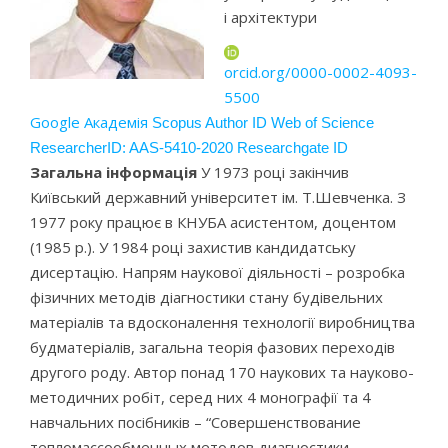
і архітектури
orcid.org/0000-0002-4093-
5500
Google Академія
Scopus Author ID
Web of Science
ResearcherID: AAS-5410-2020
Researchgate ID
Загальна інформація
У 1973 році закінчив
Київський державний університет ім. Т.Шевченка. З
1977 року працює в КНУБА асистентом, доцентом
(1985 р.). У 1984 році захистив кандидатську
дисертацію. Напрям наукової діяльності – розробка
фізичних методів діагностики стану будівельних
матеріалів та вдосконалення технології виробництва
будматеріалів, загальна теорія фазових переходів
другого роду. Автор понад 170 наукових та науково-
методичних робіт, серед них 4 монографії та 4
навчальних посібників – “Совершенствование
тепломассообменных методов диагностики