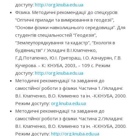
доступу:
http://org.knuba.edu.ua
Фізика. Методичні рекомендації до спецкурсів
“Оптичні прилади та вимірювання в геодезії”,
“Основи фізики навколишнього середовища”. Для
студентів спеціальностей “Геодезія”,
“Землеупорядкування та кадастр”, “Екологія в
будівництві” / Укладачі В.І.Клапченко,
Г.Д.Потапенко, Ю.І. Григораш, І.О. Азнаурян, Г.В.
Кучерова. – К.: КНУБА, 2003, – 109 с. Режим
доступу:
http://org.knuba.edu.ua
Методичні рекомендації та завдання до
самостійної роботи з фізики. Частина 1./Укладачі:
В.І. Клапченко, В.О. Клименко та ін. -К.КНУБА, 2000.
Режим доступу:
org.knuba.edu.ua
Методичні рекомендації та завдання до
самостійної роботи з фізики. Частина 2./Укладачі:
В.І. Клапченко, В.О. Клименко та ін. -К.КНУБА, 2000.
Режим доступу:
http://org.knuba.edu.ua