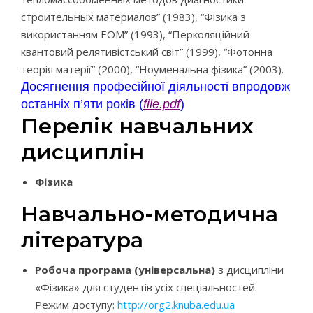
строительных материалов” (1983), “Фізика з
використанням ЕОМ” (1993), “Перколяційний
квантовий релятивістський світ” (1999), “Фотонна
теорія матерії” (2000), “Ноуменальна фізика” (2003).
Досягнення професійної діяльності
впродовж
останніх п’яти років (
file.pdf
)
Перелік навчальних
дисциплін
Фізика
Навчально-методична
література
Робоча програма (універсальна)
з дисципліни
«Фізика» для студентів усіх спеціальностей.
Режим доступу:
http://org2.knuba.edu.ua