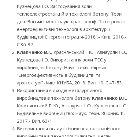
Кузнецова І.О. Застосування золи
теплоелектростанцій в технології бетону. Тези
доп. Восьмої міжн. наук.-практ. конф. “Інтегровані
енергоефективні технології в архітектурі і
будівництві: Енергоінтеграція-2018”.- Київ, 2018.-
С.36-37.
Клапченко В.І.
, Краснянський Г.Ю., Азнаурян І.О.,
Кузнецова І.О. Використання золи ТЕС у
виробництві бетону. Наук.-техн. збірник
“Енергоефективність в будівництві та
архітектурі”.-Київ: КНУБА, 2018. Вип. 10. С.47-53.
Використання відходів металургійного
виробництва в технології бетону
Клапченко В.І.
,
Краснянський Г. Ю., Азнаурян І. О., Кузнецова І. О.
Будівельне виробництво: Наук.-техн. Збірник.-К,
2017.- Вип. 63/1
Використання осаду стічних вод гальванічного
виробництва в технології силікатної цегли.