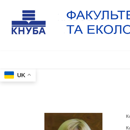
UK
К
К