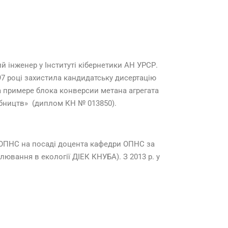
ий інженер у Інституті кібернетики АН УРСР.
997 році захистила кандидатську дисертацію
примере блока конверсии метана агрегата
обництв» (диплом КН № 013850).
і ОПНС на посаді доцента кафедри ОПНС за
вання в екології ДІЕК КНУБА). З 2013 р. у