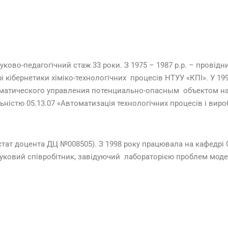
ауково-педагогічний стаж 33 роки. З 1975 – 1987 р.р. – провідн
рі кібернетики хіміко-технологічних процесів НТУУ «КПІ». У 1
матического управления потенциально-опасным объектом на 
ьністю 05.13.07 «Автоматизація технологічних процесів і вир
естат доцента ДЦ №008505). З 1998 року працювала на кафедр
ковий співробітник, завідуючий лабораторією проблем моделю