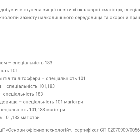
бувачів ступеня вищої освіти «бакалавр» і «магістр», спеціал
нологій захисту навколишнього середовища та охорони праці
лем – спеціальність 183
ість 101
унтів та літосфери – спеціальність 101
– спеціальність 101,183
 – спеціальність 183
довища – спеціальність 101 магістри
пеціальність 101,183 магістри
ь 101,183 магістри
ії «Основи офісних технологій», сертифікат СП 02070909/0056