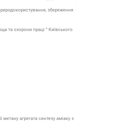
, природокористування, збереження
ща та охорони праці ” Київського
метану агрегата синтезу аміаку з