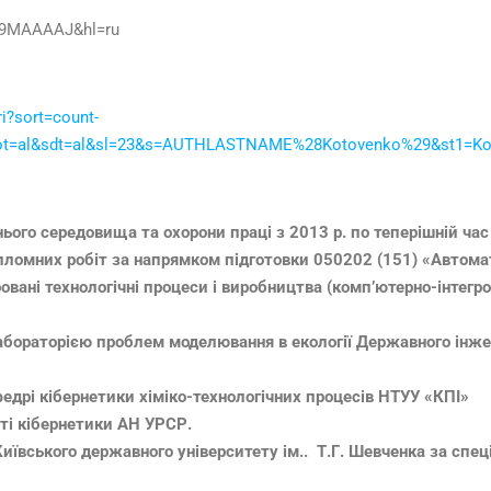
Nn9MAAAAJ&hl=ru
i?sort=count-
ot=al&sdt=al&sl=23&s=AUTHLASTNAME%28Kotovenko%29&st1=Kotove
ого середовища та охорони праці з 2013 р. по теперішній час
пломних робіт за напрямком підготовки 050202 (151) «Автомат
ровані технологічні процеси і виробництва (комп’ютерно-інтегр
абораторією проблем моделювання в екології Державного інже
федрі кібернетики хіміко-технологічних процесів НТУУ «КПІ»
уті кібернетики АН УРСР.
иївського державного університету ім.. Т.Г. Шевченка за спец