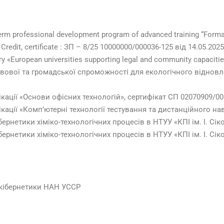
term professional development program of advanced training “Form
 Credit, certificate : ЗП – 8/25 10000000/000036-125 від 14.05.2025
European universities supporting legal and community capacities 
вової та громадської спроможності для екологічного віднов
кації «Основи офісних технологій», сертифікат СП 02070909/00
кації «Комп’ютерні технології тестування та дистанційного на
ернетики хіміко-технологічних процесів в НТУУ «КПІ ім. І. Сік
ернетики хіміко-технологічних процесів в НТУУ «КПІ ім. І. Сік
 кібернетики НАН УССР