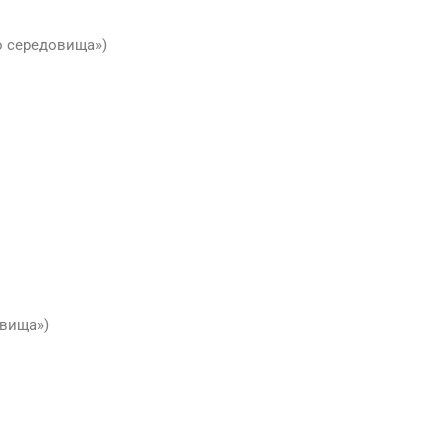
о середовища»)
овища»)