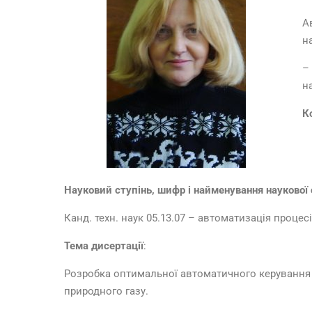
А
н
–
н
К
Науковий ступінь
, шифр і найменування наукової 
Канд. техн. наук 05.13.07 – автоматизація процесі
Тема дисертації
:
Розробка оптимальної автоматичного керування п
природного газу.