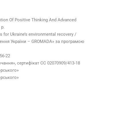
ation Of Positive Thinking And Advanced
 р.
for Ukraine’s environmental recovery /
лення України – GROMADA» за програмою
56-22
вчання», сертифікат СС 02070909/413-18
орського»
орського»