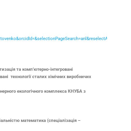
nko&orcidId=&selectionPageSearch=anl&reselectAuthor=false&ac
изація та комп’ютерно-інтегровані
овані технології сталих хімічних виробничих
нерного екологічного комплекса КНУБА з
іальністю математика (спеціалізація –