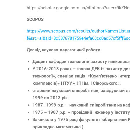
https://scholar.google.com.ua/citations?user=9kZ
SCOPUS
https://www.scopus.com/results/authorNamesList.ur
f&src=al&sid=8c5878781759e4efa63cd0ad57cf5fff&s
Досвід науково-педагогічної роботи:
Доцент кафедри технологій захисту навколишнь
У 2016-2018 роках – голова ДЕК із захисту ди
технології», спеціалізація «Комп’ютерно-інтег
комплексів)» НТУУ «КПІ ім. І Сікорського».
старший науковий співробітник, завідуючий л
1999 по 2013 рік
1987 -1999 р.р. – науковий співробітник на ка
1975 – 1987 р.р. – провідний інженер у Інстит
Закінчила у 1975 році факультет кібернетики К
прикладна математика ).