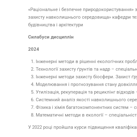
«Раціональне і безпечне природокористування» здо
захисту навколишнього середовища» кафедри тех
будівництва і архітектури
Силабуси дисциплін
2024
Інженерні методи в рішенні екологічних проб
Технології захисту ґрунтів та надр – спеціальн
Інженерні методи захисту біосфери. Захист ґр
Моделювання і прогнозування стану довкілля 
Утилізація, рекуперація та рециклінг відходів
Системний аналіз якості навколишнього сере
Фізика і хімія багатокомпонентних систем – с
Математичні методи в екології – спеціальніст
У 2022 році пройшла курси підвищення кваліфікац