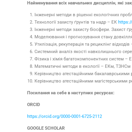
Найменування всіх навчальних дисциплін, які зак
Інженерні методи в рішенні екологічних про
Технології захисту ґрунтів та надр – ЕК
https:
Інженерні методи захисту біосфери. Захист ґр
Моделювання і прогнозування стану довкілл
Утилізація, рекуперація та рециклінг відході
Системний аналіз якості навколишнього се
Фізика і хімія багатокомпонентних систем –
Математичні методи в екології – ЕКм, ТЗНСм
Керівництво атестаційними бакалаврськими
Керівництво атестаційними магістерськими 
Посилання на себе в наступних ресурсах:
ORCID
https://orcid.org/0000-0001-6725-2112
GOOGLE SCHOLAR