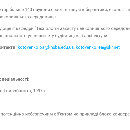
втор більше 140 наукових робіт в галузі кібернетики, екології
авколишнього середовища
 доцент кафедри “Технологій захисту навколишнього середови
аціонального університету будівництва і архітектури.
онтакти:
kotovenko.oa@knuba.edu.ua
,
kotovenko_ea@ukr.net
спеціальності:
в і виробництв, 1997р.
отенційно-небезпечним об’єктом на прикладі блока конверсії 