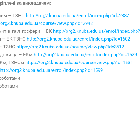
ріплені за викладачем:
блем – ТЗНС
http://org2.knuba.edu.ua/enrol/index.php?id=2887
//org2.knuba.edu.ua/course/view.php?id=2942
унтів та літосфери – ЕК
http://org2.knuba.edu.ua/enrol/index.php
я – ЕК,ТЗНС
http://org2.knuba.edu.ua/enrol/index.php?id=1602
в – ТЗНС
https://org2.knuba.edu.ua/course/view.php?id=3512
редовища – ЕКм
http://org2.knuba.edu.ua/enrol/index.php?id=1629
 ЕКм, ТЗНСм
https://org2.knuba.edu.ua/course/view.php?id=1631
http://org2.knuba.edu.ua/enrol/index.php?id=1599
 роботами
роботами