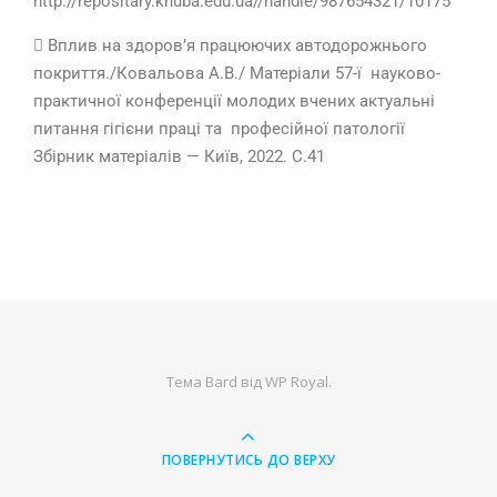
http://repositary.knuba.edu.ua//handle/987654321/10175
 Вплив на здоров’я працюючих автодорожнього
покриття./Ковальова А.В./ Матеріали 57-ї науково-
практичної конференції молодих вчених актуальні
питання гігієни праці та професійної патології
Збірник матеріалів — Київ, 2022. С.41
Тема Bard від
WP Royal
.
ПОВЕРНУТИСЬ ДО ВЕРХУ