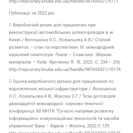
http://repositary.knuba.edu.ua//handle/987654321/9771
Публікації за 2022 рік:
 Виробничий ризик для працюючих при
реконструкції автомобільних шляхопроводів в м.
Києві./ Волошкіна О.С., Ковальова А.В./ Сталий
розвиток – стан та перспективи. IІІ
міжнародний
науковий симпозіум. Львів – Славське: Збірник
матеріалів — Київ: Яроче
нко Я. В., 2022. С. 234 – 236.
http://repositary.knuba.edu.ua//handle/987654321/10174
 Оцінка виробничого ризику для працівників по
відновленню міської інфраструктури./ Волошкіна
О.С., Ковальова А.В., Жукова О.Г./ Тези доповідей
дванадцятої міжнародної науково-технічної
конференції XII МНТК “Сучасні напрями розвитку
інформаційно комунікаційних технологій та засобів
управління” Баку – Харків – Жиліна, 2022.С.129.