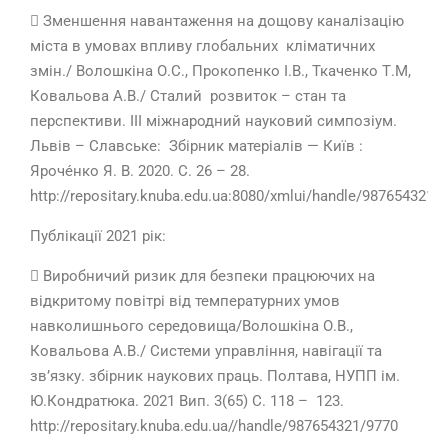
 Зменшення навантаження на дощову каналізацію
міста в умовах впливу глобальних кліматичних
змін./ Волошкіна О.С., Прокопенко І.В., Ткаченко Т.М,
Ковальова А.В./ Сталий розвиток – стан та
перспективи. IІІ міжнародний науковий симпозіум.
Львів – Славське:
Збірник матеріалів — Київ :
Яроче
нко Я. В. 2020. С. 26 – 28.
http://repositary.knuba.edu.ua:8080/xmlui/handle/987654321/
Публікації 2021 рік:
 Виробничий ризик для безпеки працюючих на
відкритому повітрі від температурних умов
навколишнього середовища/Волошкіна О.В.,
Ковальова А.В./ Системи управління, навігації та
зв’язку. збірник наукових праць. Полтава, НУПП ім.
Ю.Кондратюка. 2021 Вип. 3(65) С. 118 – 123.
http://repositary.knuba.edu.ua//handle/987654321/9770