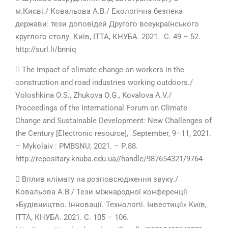
м.Києві./ Ковальова А.В./ Екологічна безпека
держави: тези доповідей Другого всеукраїнського
круглого столу. Київ, ITTA, КНУБА. 2021. С. 49 – 52.
http://surl.li/bnniq
 The impact of climate change on workers in the
construction and road industries working outdoors./
Voloshkina О.S., Zhukova О.G., Kovalоva А.V./
Proceedings of the International Forum on Climate
Change and Sustainable Development: New Challenges of
the Century [Electronic resource], September, 9–11, 2021.
– Mykolaiv : PMBSNU, 2021. – Р.88.
http://repositary.knuba.edu.ua//handle/987654321/9764
 Вплив клімату на розповсюдження звуку./
Ковальова А.В./ Тези міжнародної конференції
«Будівництво. Інновації. Технології. Інвестиції» Київ,
ITTA, КНУБА. 2021. С. 105 – 106.