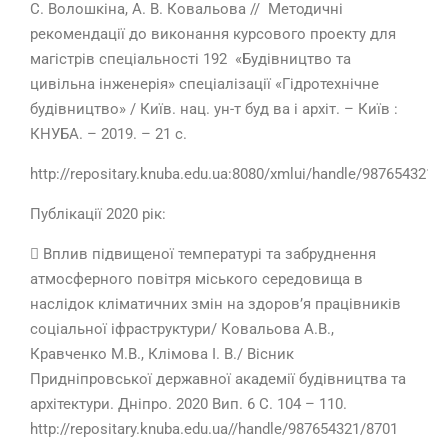
С. Волошкіна, А. В. Ковальова //
Методичні
рекомендації до виконання курсового проекту для
магістрів спеціальності 192
«Будівництво та
цивільна інженерія» спеціалізації «Гідротехнічне
будівництво» / Київ. нац. ун-т буд ва і архіт. – Київ :
КНУБА. – 2019. – 21 с.
http://repositary.knuba.edu.ua:8080/xmlui/handle/987654321/
Публікації 2020 рік:
 Вплив підвищеної температурі та забруднення
атмосферного повітря міського середовища в
наслідок кліматичних змін на здоров’я працівників
соціальної іфраструктури/ Ковальова А.В.,
Кравченко М.В., Клімова І. В./ Вісник
Придніпровської державної академії будівництва та
архітектури. Дніпро. 2020 Вип. 6 С. 104 – 110.
http://repositary.knuba.edu.ua//handle/987654321/8701