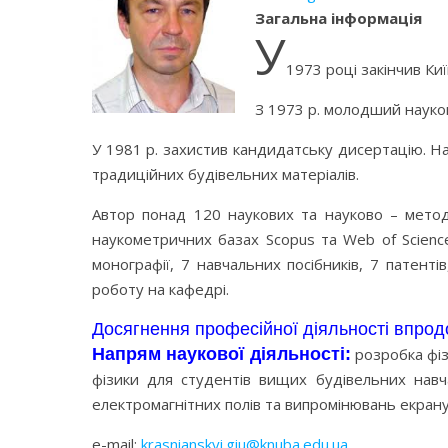
Загальна інформація
У
1973 році закінчив Ки
З 1973 р. молодший науков
У 1981 р. захистив кандидатську дисертацію. Н
традиційних будівельних матеріалів.
Автор понад 120 наукових та науково – методи
наукометричних базах Scopus та Web of Science,
монографії, 7 навчальних посібників, 7 патент
роботу на кафедрі.
Досягнення професійної діяльності
впродо
Напрям наукової діяльності:
розробка фіз
фізики для студентів вищих будівельних навча
електромагнітних полів та випромінювань екран
e-mail:
krasnianskyi.giu@knuba.edu.ua