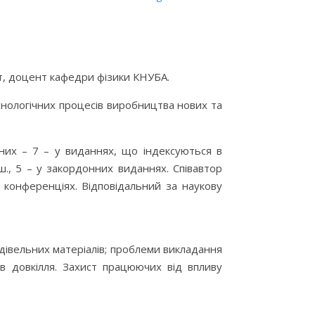
нт, доцент кафедри фізики КНУБА.
хнологічних процесів виробництва нових та
 них – 7 – у виданнях, що індексуються в
ш., 5 – у закордонних виданнях. Співавтор
х конференціях. Відповідальний за наукову
дівельних матеріалів; проблеми викладання
ів довкілля. Захист працюючих від впливу