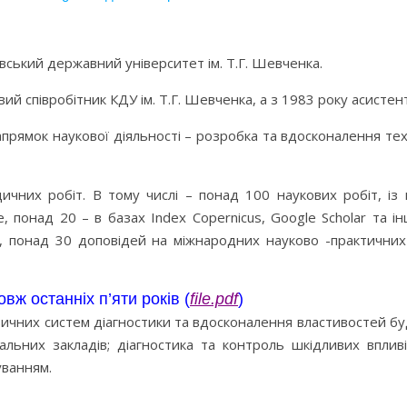
ївський державний університет ім. Т.Г. Шевченка.
ий співробітник КДУ ім. Т.Г. Шевченка, а з 1983 року асисте
апрямок наукової діяльності – розробка та вдосконалення те
чних робіт. В тому числі – понад 100 наукових робіт, із
 понад 20 – в базах Index Copernicus, Google Scholar та ін
ів, понад 30 доповідей на міжнародних науково -практични
вж останніх п’яти років (
file.pdf
)
ичних систем діагностики та вдосконалення властивостей бу
льних закладів; діагностика та контроль шкідливих вплив
уванням.