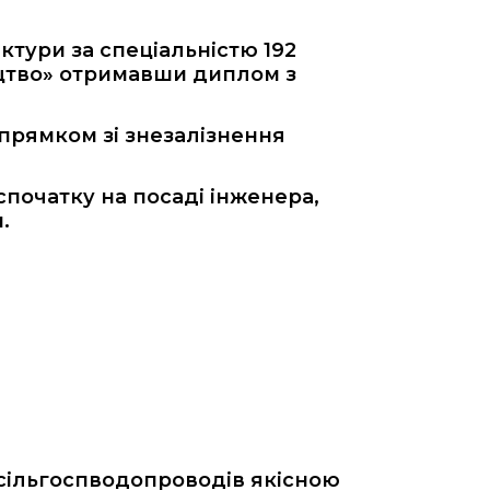
ктури за спеціальністю 192
ництво» отримавши диплом з
апрямком зі знезалізнення
початку на посаді інженера,
.
сільгоспводопроводів якісною