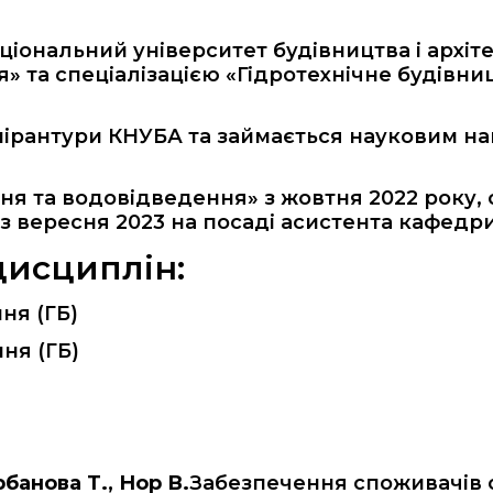
ціональний університет будівництва і архіте
я» та спеціалізацією «Гідротехнічне будів
спірантури КНУБА та займається науковим н
я та водовідведення» з жовтня 2022 року, с
ж з вересня 2023 на посаді асистента кафедри
дисциплін:
ня (ГБ)
ня (ГБ)
рбанова Т., Нор В.
Забезпечення споживачів 