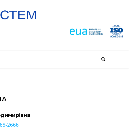
НА
одимирівна
265-2666