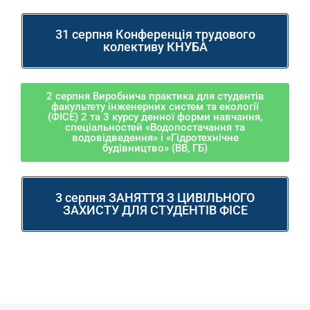
31 серпня Конференція трудового
колективу КНУБА
2 серпня Виробнича практика для студентів
факультету інженерних систем та екології
(ФІСЕ) 2 та 3 курсу денної форми навчання,
спеціальностей «Водопостачання та
водовідведення» і «Гідротехнічне
будівництво» (ВВ, ГБ)
3 серпня ЗАНЯТТЯ З ЦИВІЛЬНОГО
ЗАХИСТУ ДЛЯ СТУДЕНТІВ ФІСЕ