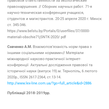
правовой ответственности за экологические
правонарушения. // Сборник научных работ. 71-я
научно-техническая конференция учащихся,
студентов и магистрантов. 20-25 апреля 2020 г. Минск
ст. 345-346.
https://www.belstu.by/Portals/0/userfiles/37/0000-
materiali-obschie71jSNTK-2020/ pdf
Савченко А.М.
Взаємопов’язаність норм права з
іншими соціальними нормами»// Матеріали
міжнародної науково-практичної інтернет-
конференції Актуальні дослідження правової та
історичної науки (випуск 19).м. Тернопіль, 6 лютого
2020р.,
ISSN 2617-2364, ст.13-14.
http://www.lex-line.com.ua/?go=full_article&id=2886
Публікації 2018-2019рр.