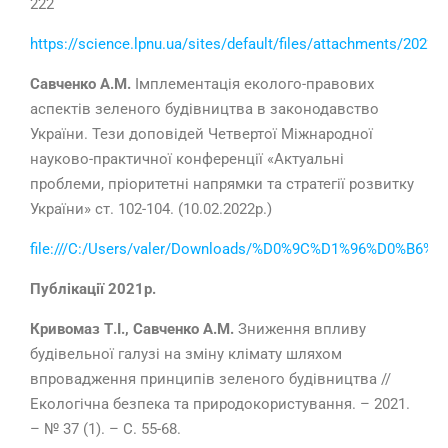
222
https://science.lpnu.ua/sites/default/files/attachments/2022
Савченко А.М.
Імплементація еколого-правових
аспектів зеленого будівництва в законодавство
України. Тези доповідей Четвертої Міжнародної
науково-практичної конференції «Актуальні
проблеми, пріоритетні напрямки та стратегії розвитку
України» ст. 102-104. (10.02.2022р.)
file:///C:/Users/valer/Downloads/%D0%9C%D1%96%
Публікації 2021р.
Кривомаз Т.І., Савченко А.М.
Зниження впливу
будівельної галузі на зміну клімату шляхом
впровадження принципів зеленого будівництва //
Екологічна безпека та природокористування. – 2021.
– № 37 (1). – С. 55-68.