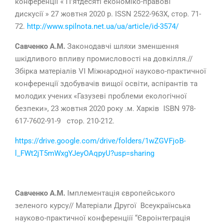
конференцiї « П’ятдесяті економіко-правові
дискусії » 27 жовтня 2020 р. ISSN 2522-963Х, стор. 71-
72.
http://www.spilnota.net.ua/ua/article/id-3574/
Савченко А.М.
Законодавчі шляхи зменшення
шкідливого впливу промисловості на довкілля.//
Збірка матеріалів VI Міжнародної науково-практичної
конференції здобувачів вищої освіти, аспірантів та
молодих учених «Газузеві проблеми екологічної
безпеки», 23 жовтня 2020 року .м. Харків
ISBN 978-
617-7602-91-9
стор. 210-212.
https://drive.google.com/drive/folders/1wZGVFjoB-
l_FWt2jT5mWxgYJeyOAqpyU?usp=sharing
Савченко А.М.
Імплементація європейського
зеленого курсу// Матеріали Другої Всеукраїнська
науково-практичної конференціії “Євроінтеграція