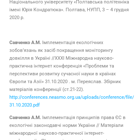
Національного університету «Полтавська політехніка
імені Юрія Кондратюка». Полтава, НУПП, 3 – 4 грудня
2020 р.
Савченко А.М.
Імплементація екологічних
зобов’язань як засіб покращення моніторингу
довкілля в Україні //ХХХІ Міжнародна науково-
практична інтернет конференція «Проблеми та
перспективи розвитку сучасної науки в країнах
Європи та Азії» 31.10.2020
.
м. Переяслав. Збірник
матеріалів конференції (ст.21-22).
http://conferences.neasmo.org.ua/uploads/conference/file/81
31.10.2020.pdf
Савченко А.М.
Імплементація принципів права ЄС в
екологічні законодавчі норми України
// Матеріали
мiжнародної науково-практичної iнтернет-