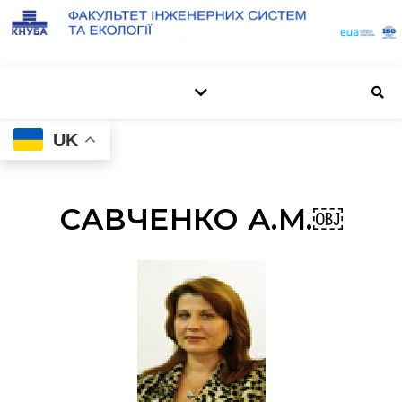
UK
САВЧЕНКО А.М.￼