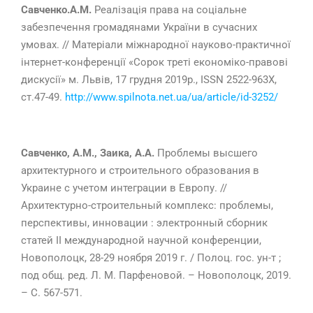
Савченко.А.М.
Реалізація права на соціальне
забезпечення громадянами України в сучасних
умовах. // Матеріали міжнародної науково-практичної
інтернет-конференції «Сорок треті економіко-правові
дискусії» м. Львів, 17 грудня 2019р., ISSN 2522-963X,
ст.47-49.
http://www.spilnota.net.ua/ua/article/id-3252/
Савченко, А.М., Заика, А.А.
Проблемы высшего
архитектурного и строительного образования в
Украине с учетом интеграции в Европу. //
Архитектурно-строительный комплекс: проблемы,
перспективы, инновации : электронный сборник
статей II международной научной конференции,
Новополоцк, 28-29 ноября 2019 г. / Полоц. гос. ун-т ;
под общ. ред. Л. М. Парфеновой. – Новополоцк, 2019.
– С. 567-571.