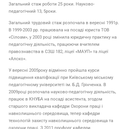
Загальний стаж роботи 25 роки. Науково-
педагогічний 13, 5роки.
Загальний трудовий стаж розпочала в вересні 1991р.
В
1999-2003 рр. працювала на посаді юриста ТОВ
«Сілоам», у 2003 році змінила юридичну практику на
педагогічну діяльність, працюючи вчителем
правознавства в СЗШ 182, ліцеї «МАУП» та ліцеї
«Алско».
У вересні 2005року відмінно пройшла курси
підвищення кваліфікації при Київському міському
педагогічному університеті ім. Б.Д. Грінченка. В
2009році розпочала науково-педагогічну діяльність,
працює в КНУБА на посаді асистента, згодом
старшого викладача кафедри Охорони праці і
навколишнього середовища, тепер кафедри
технологій захисту навколишнього середовища та
охорони праці. З 2011 профорг кафедри.