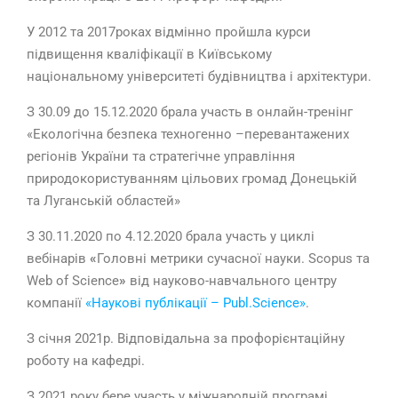
У 2012 та 2017роках відмінно пройшла курси
підвищення кваліфікації в Київському
національному університеті будівництва і архітектури.
З 30.09 до 15.12.2020 брала участь в онлайн-тренінг
«Екологічна безпека техногенно –перевантажених
регіонів України та стратегічне управління
природокористуванням цільових громад Донецькій
та Луганській областей»
З 30.11.2020 по 4.12.2020 брала участь у циклі
вебінарів
«
Головні метрики сучасної науки. Scopus та
Web of Science
»
від науково-навчального центру
компанії
«Наукові публікації – Publ.Science»
.
З січня 2021р. Відповідальна за профорієнтаційну
роботу на кафедрі.
З 2021 року бере участь у міжнародній програмі