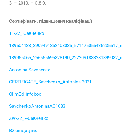
3. – 2010. – С.8-9.
Сертифікати, підвищення кваліфікації
11-22_ Савченко
139504133_3909491862408036_571475056435235517_n
139955065_256555595828190_2272091833281399032_n
Antonina Savchenko
CERTIFICATE_Savchenko_Antonina 2021
ClimEd_infobox
SavchenkoAntoninaAC1083
ZW-22_7-Савченко
В2 свідоцтво