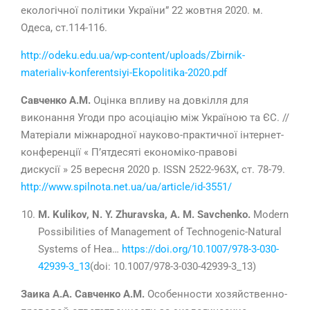
екологічної політики України” 22 жовтня 2020. м.
Одеса,
ст.114-116.
http://odeku.edu.ua/wp-content/uploads/Zbirnik-
materialiv-konferentsiyi-Ekopolitika-2020.pdf
Савченко А.М.
Оцінка впливу на довкілля для
виконання Угоди про асоціацію між Україною та ЄС. //
Матеріали мiжнародної науково-практичної iнтернет-
конференцiї « П’ятдесяті економіко-правові
дискусії » 25 вересня 2020 р. ISSN 2522-963Х, ст. 78-79.
http://www.spilnota.net.ua/ua/article/id-3551/
M. Kulikov, N. Y. Zhuravska, A. M. Savchenko.
Modern
Possibilities of Management of Technogenic-Natural
Systems of Hea…
https://doi.org/10.1007/978-3-030-
42939-3_13
(
doi:
10.1007/978-3-030-42939-3_13
)
Заика А.А. Савченко А.М.
Особенности хозяйственно-