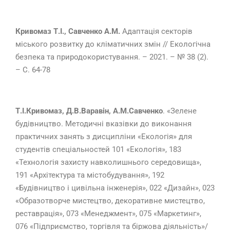
Кривомаз Т.І., Савченко А.М.
Адаптація секторів
міського розвитку до кліматичних змін // Екологічна
безпека та природокористування. – 2021. – № 38 (2).
– С. 64-78
Т.І.Кривомаз, Д.В.Варавін, А.М.Савченко
. «Зелене
будівництво. Методичні вказівки до виконання
практичних занять з дисципліни «Екологія» для
студентів спеціальностей 101 «Екологія», 183
«Технологія захисту навколишнього середовища»,
191 «Архітектура та містобудування», 192
«Будівництво і цивільна інженерія», 022 «Дизайн», 023
«Образотворче мистецтво, декоративне мистецтво,
реставрація», 073 «Менеджмент», 075 «Маркетинг»,
076 «Підприємство, торгівля та біржова діяльність»/