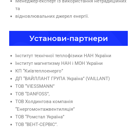
Менеджер-експерт із використання нетрадиційних
та
відновлювальних джерел енергії.
Установи-партнери
Інститут технічної теплофізики НАН України
Інститут магнетизму НАН і МОН України
КП “Київтеплоенерго”
ДП “ВАЙЛЛАНТ ГРУПА Україна” (VAILLANT)
ТОВ “VIESSMANN”
ТОВ “DANFOSS”,
ТОВ Холдингова компанія
“Енергомонтажвентиляція”
ТОВ “Ромстал Україна”
ТОВ “ВЕНТ-СЕРВІС”.