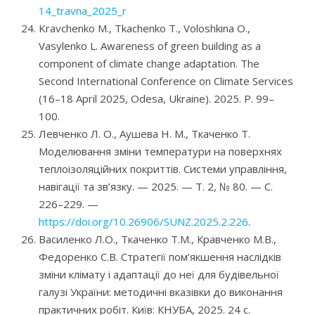
14_travna_2025_r
Kravchenko M., Tkachenko T., Voloshkina O.,
Vasylenko L. Awareness of green building as a
component of climate change adaptation. The
Second International Conference on Climate Services
(16–18 April 2025, Odesa, Ukraine). 2025. P. 99–
100.
Левченко Л. О., Аушева Н. М., Ткаченко Т.
Моделювання зміни температури на поверхнях
теплоізоляційних покриттів. Системи управління,
навігації та зв’язку. — 2025. — Т. 2, № 80. — С.
226–229. —
https://doi.org/10.26906/SUNZ.2025.2.226
.
Василенко Л.О., Ткаченко Т.М., Кравченко М.В.,
Федоренко С.В. Стратегії пом’якшення наслідків
зміни клімату і адаптації до неї для будівельної
галузі України: методичні вказівки до виконання
практичних робіт. Київ: КНУБА, 2025. 24 с.