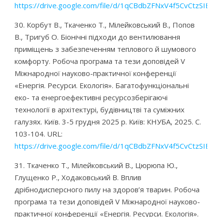
https://drive.google.com/file/d/1qCBdbZFNxV4f5CvCtzSIE
30. Корбут В., Ткаченко Т., Мілейковський В., Попов
В., Тригуб О. Біонічні підходи до вентилювання
приміщень з забезпеченням теплового й шумового
комфорту. Робоча програма та тези доповідей V
Міжнародної науково-практичної конференції
«Енергія. Ресурси. Екологія». Багатофункціональні
еко- та енергоефективні ресурсозберігаючі
технології в архітектурі, будівництві та суміжних
галузях. Київ. 3-5 грудня 2025 р. Київ: КНУБА, 2025. С.
103-104. URL:
https://drive.google.com/file/d/1qCBdbZFNxV4f5CvCtzSIE
31. Ткаченко Т., Мілейковський В., Цюрюпа Ю.,
Глущенко Р., Ходаковський В. Вплив
дрібнодисперсного пилу на здоров’я тварин. Робоча
програма та тези доповідей V Міжнародної науково-
практичної конференції «Енергія. Ресурси. Екологія».