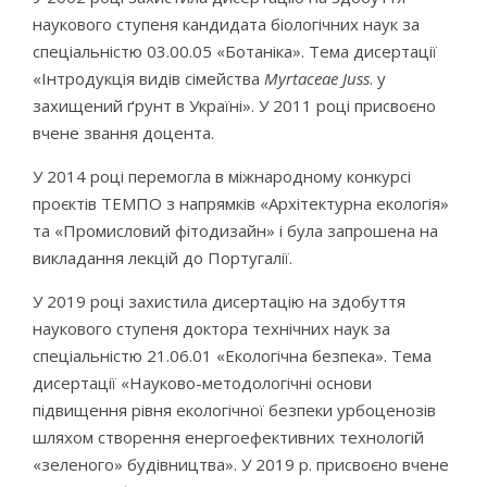
наукового ступеня кандидата біологічних наук за
спеціальністю 03.00.05 «Ботаніка». Тема дисертації
«Інтродукція видів сімейства
Myrtaceae Juss
. у
захищений ґрунт в Україні». У 2011 році присвоєно
вчене звання доцента.
У 2014 році перемогла в міжнародному конкурсі
проєктів ТЕМПО з напрямків «Архітектурна екологія»
та «Промисловий фітодизайн» і була запрошена на
викладання лекцій до Португалії.
У 2019 році захистила дисертацію на здобуття
наукового ступеня доктора технічних наук за
спеціальністю 21.06.01 «Екологічна безпека». Тема
дисертації «Науково-методологічні основи
підвищення рівня екологічної безпеки урбоценозів
шляхом створення енергоефективних технологій
«зеленого» будівництва». У 2019 р. присвоєно вчене