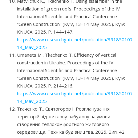
Matviichuk K., Tkachenko T. Using sisal fiber in the
installation of green roofs. Proceedings of the IV
International Scientific and Practical Conference
“Green Construction” (Kyiv, 13–14 May 2025). Kyiv:
KNUCA, 2025. P. 144–147.
https://www.researchgate.net/publication/391850107_Pr
14_May_2025
Umanets M., Tkachenko T. Efficiency of vertical
construction in Ukraine. Proceedings of the IV
International Scientific and Practical Conference
“Green Construction” (Kyiv, 13–14 May 2025). Kyiv:
KNUCA, 2025. P. 214–216.
https://www.researchgate.net/publication/391850107_Pr
14_May_2025
Ткаченко Т., Святогоров І. Розпланування
територій під житлову забудову за умови
створення теплокомфортного житлового
середовища. Техніка будівництва. 2025. Вип. 42.