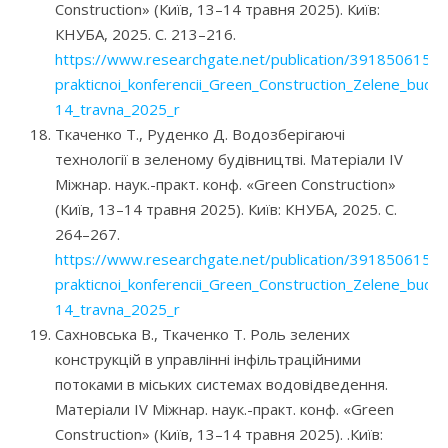
Construction» (Київ, 13–14 травня 2025). Київ:
КНУБА, 2025. С. 213–216.
https://www.researchgate.net/publication/391850615_M
prakticnoi_konferencii_Green_Construction_Zelene_budivn
14_travna_2025_r
Ткаченко Т., Руденко Д. Водозберігаючі
технології в зеленому будівництві. Матеріали IV
Міжнар. наук.-практ. конф. «Green Construction»
(Київ, 13–14 травня 2025). Київ: КНУБА, 2025. С.
264–267.
https://www.researchgate.net/publication/391850615_M
prakticnoi_konferencii_Green_Construction_Zelene_budivn
14_travna_2025_r
Сахновська В., Ткаченко Т. Роль зелених
конструкцій в управлінні інфільтраційними
потоками в міських системах водовідведення.
Матеріали IV Міжнар. наук.-практ. конф. «Green
Construction» (Київ, 13–14 травня 2025). .Київ: