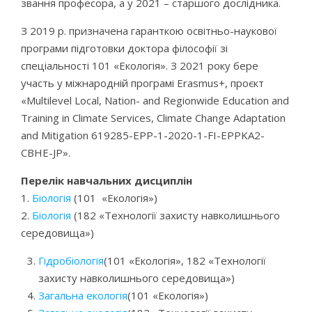
звання професора, а у 2021 – старшого дослідника.
З 2019 р. призначена гаранткою освітньо-наукової
програми підготовки доктора філософії зі
спеціальності 101 «Екологія». З 2021 року бере
участь у міжнародній програмі Erasmus+, проєкт
«Multilevel Local, Nation- and Regionwide Education and
Training in Climate Services, Climate Change Adaptation
and Mitigation 619285-EPP-1-2020-1-FI-EPPKA2-
CBHE-JP».
Перелік навчальних дисциплін
1.
Біологія
(101 «Екологія»)
2.
Біологія
(182 «Технології захисту навколишнього
середовища»)
Гідробіологія
(101 «Екологія», 182 «Технології
захисту навколишнього середовища»)
Загальна екологія
(101 «Екологія»)