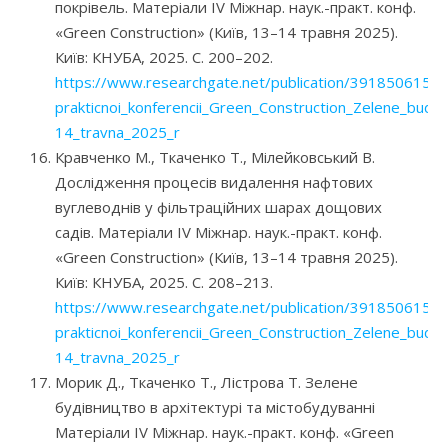
покрівель. Матеріали IV Міжнар. наук.-практ. конф.
«Green Construction» (Київ, 13–14 травня 2025).
Київ: КНУБА, 2025. С. 200–202.
https://www.researchgate.net/publication/391850615_M
prakticnoi_konferencii_Green_Construction_Zelene_budivn
14_travna_2025_r
Кравченко М., Ткаченко Т., Мілейковський В.
Дослідження процесів видалення нафтових
вуглеводнів у фільтраційних шарах дощових
садів. Матеріали IV Міжнар. наук.-практ. конф.
«Green Construction» (Київ, 13–14 травня 2025).
Київ: КНУБА, 2025. С. 208–213.
https://www.researchgate.net/publication/391850615_M
prakticnoi_konferencii_Green_Construction_Zelene_budivn
14_travna_2025_r
Морик Д., Ткаченко Т., Лістрова Т. Зелене
будівництво в архітектурі та містобудуванні
Матеріали IV Міжнар. наук.-практ. конф. «Green