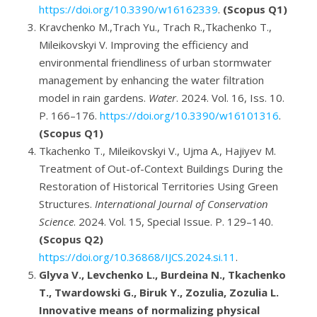
https://doi.org/10.3390/w16162339
.
(Scopus Q1)
Kravchenko M.,Trach Yu., Trach R.,Tkachenko T.,
Mileikovskyi V. Improving the efficiency and
environmental friendliness of urban stormwater
management by enhancing the water filtration
model in rain gardens.
Water
. 2024. Vol. 16, Iss. 10.
P. 166–176.
https://doi.org/10.3390/w16101316
.
(Scopus Q1)
Tkachenko T., Mileikovskyi V., Ujma A., Hajiyev M.
Treatment of Out-of-Context Buildings During the
Restoration of Historical Territories Using Green
Structures.
International Journal of Conservation
Science
. 2024. Vol. 15, Special Issue. P. 129–140.
(Scopus Q2)
https://doi.org/10.36868/IJCS.2024.si.11
.
Glyva V., Levchenko L., Burdeina N., Tkachenko
T., Twardowski G., Biruk Y., Zozulia, Zozulia L.
Innovative means of normalizing physical