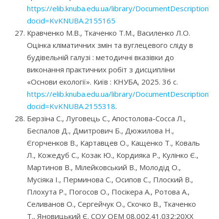
https://elib.knuba.edu.ua/library/DocumentDescription?
docid=KvKNUBA.2155165
Кравченко М.В., Ткаченко Т.М., Василенко Л.О.
Оцінка кліматичних змін та вуглецевого сліду в
будівельній галузі : методичні вказівки до
виконання практичних робіт з дисципліни
«Основи екології». Київ : КНУБА, 2025. 36 с.
https://elib.knuba.edu.ua/library/DocumentDescription?
docid=KvKNUBA.2155318
.
Берзіна С., Луговець С., Апостолова-Сосса Л.,
Беспалов Д., Дмитрович Б., Дюжилова Н.,
Єгорченков В., Картавцев О., Кащенко Т., Коваль
Л., Кожедуб С., Козак Ю., Кордияка Р., Кулінко Є.,
Мартинов В., Мілейковський В., Молодід О.,
Мусіяка І., Перминова С., Осипов С., Плоский В.,
Плохута Р., Погосов О., Посікера А., Ротова А.,
Селиванов О., Сергейчук О., Скочко В., Ткаченко
Т., Яновицький Є. СОУ ОЕМ 08.002.41.032:20ХХ