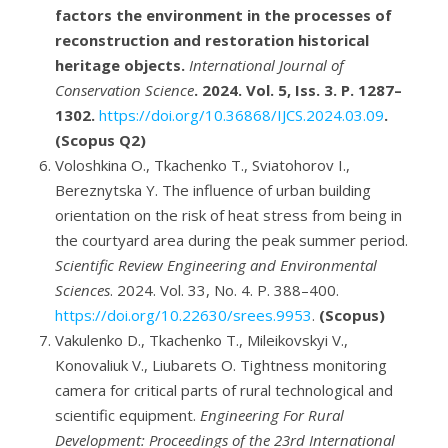
factors the environment in the processes of
reconstruction and restoration historical
heritage objects.
International Journal of
Conservation Science
. 2024. Vol. 5, Iss. 3. P. 1287–
1302.
https://doi.org/10.36868/IJCS.2024.03.09
.
(Scopus Q2)
Voloshkina O., Tkachenko T., Sviatohorov I.,
Bereznytska Y. The influence of urban building
orientation on the risk of heat stress from being in
the courtyard area during the peak summer period.
Scientific Review Engineering and Environmental
Sciences
. 2024. Vol. 33, No. 4. P. 388–400.
https://doi.org/10.22630/srees.9953
.
(Scopus)
Vakulenko D., Tkachenko T., Mileikovskyi V.,
Konovaliuk V., Liubarets O. Tightness monitoring
camera for critical parts of rural technological and
scientific equipment.
Engineering For Rural
Development: Proceedings of the 23rd International