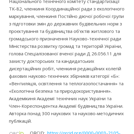
Національного технічного комітету стандартизації
ТК-82, членкиня Координаційної ради з екологічного
маркування, членкиня Постійно діючої робочої групи
з підготовки змін до державних будівельних норм з
проєктування та будівництва об’єктів житлового та
громадського призначення Науково-технічної ради
Міністерства розвитку громад та територій України,
голова Спеціалізованої вченої ради Д 26.056.11 для
захисту докторських та кандидатських
дисертаційних робіт, членкиня редакційних колегій
фахових науково-технічних збірників категорії «Б»:
«Вентиляція, освітлення та теплогазопостачання» та
«Екологічна безпека та природокористування».
Академікиня Академії технічних наук України та
Член-Кореспондентка Академії будівництва України.
Авторка понад 300 наукових та науково-методичних
публікацій.
ORCID:
https://orcid.org/0000-0003-2105-