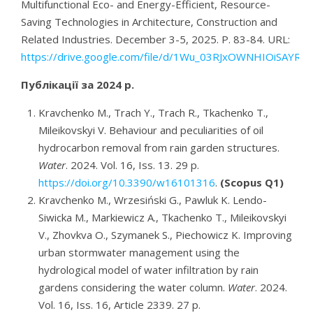
Multifunctional Eco- and Energy-Efficient, Resource-
Saving Technologies in Architecture, Construction and
Related Industries. December 3-5, 2025. P. 83-84. URL:
https://drive.google.com/file/d/1Wu_03RJxOWNHIOiSAYRB
Публікації за 2024 р.
Kravchenko M., Trach Y., Trach R., Tkachenko T.,
Mileikovskyi V. Behaviour and peculiarities of oil
hydrocarbon removal from rain garden structures.
Water
. 2024. Vol. 16, Iss. 13. 29 p.
https://doi.org/10.3390/w16101316
.
(Scopus Q1)
Kravchenko М., Wrzesiński G., Pawluk K. Lendo-
Siwicka M., Markiewicz A., Tkachenko T., Mileikovskyi
V., Zhovkva O., Szymanek S., Piechowicz K. Improving
urban stormwater management using the
hydrological model of water infiltration by rain
gardens considering the water column.
Water
. 2024.
Vol. 16, Iss. 16, Article 2339. 27 p.