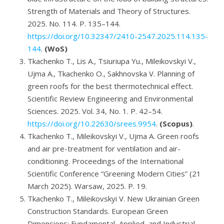
Strength of Materials and Theory of Structures.
2025. No. 114. P. 135–144.
https://doi.org/10.32347/2410-2547.2025.114.135-
144
.
(WoS)
Tkachenko T., Lis A., Tsiuriupa Yu., Mileikovskyi V.,
Ujma A., Tkachenko O., Sakhnovska V. Planning of
green roofs for the best thermotechnical effect.
Scientific Review Engineering and Environmental
Sciences. 2025. Vol. 34, No. 1. P. 42–54.
https://doi.org/10.22630/srees.9954
.
(Scopus)
.
Tkachenko T., Mileikovskyi V., Ujma A. Green roofs
and air pre-treatment for ventilation and air-
conditioning. Proceedings of the International
Scientific Conference “Greening Modern Cities” (21
March 2025). Warsaw, 2025. P. 19.
Tkachenko T., Mileikovskyi V. New Ukrainian Green
Construction Standards. European Green
Dimensions: Fundamental, Applied, and Industrial