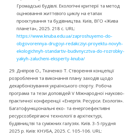
Громадські будівлі. Екологічні критерії та метод
оцінювання життєвого циклу на етапах
проєктування та будівництва. Київ, ВГО «Жива
планета», 2025. 218 с. URL:
https://www.knuba.edu.ua/zaproshuyemo-do-
obgovorennya-drugoyi-redakcziyi-proyektu-novyh-
ekologichnyh-standartiv-budivnycztva-do-rozrobky-
yakyh-zalucheni-eksperty-knuba/
29. Дніпров О., Ткаченко Т. Створення концепції
розроблення та виконання плану заходів щодо
декарбонізування українського спорту. Робоча
програма та тези доповідей V Міжнародної науково-
практичної конференції «Енергія. Ресурси. Екологія».
Багатофункціональні еко- та енергоефективні
ресурсозберігаючі технології в архітектурі,
будівництві та суміжних галузях. Київ. 3-5 грудня
2025 р. Київ: КНУБА, 2025. С. 105-106. URL: