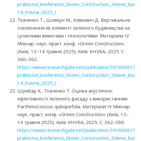
prakticnoi_konferencii_Green_Construction_Zelene_budivn
14_travna_2025_r
Ткаченко Т., Шовкун М., Клімович Д. Вертикальне
озеленення як елемент зеленого будівництва за
сучасними вимогами і технологіями. Матеріали IV
Міжнар. наук.-практ. конф. «Green Construction»
(Київ, 13–14 травня 2025). Київ: КНУБА, 2025. С.
360–362.
https://www.researchgate.net/publication/391850615_M
prakticnoi_konferencii_Green_Construction_Zelene_budivn
14_travna_2025_r
Шумбар К., Ткаченко Т. Оцінка акустичної
ефективності зеленого фасаду з використанням
Parthenocsissus quinquefolia. Матеріали IV Міжнар.
наук.-практ. конф. «Green Construction» (Київ, 13–
14 травня 2025). Київ: КНУБА, 2025. С. 362–366.
https://www.researchgate.net/publication/391850615_M
prakticnoi_konferencii_Green_Construction_Zelene_budivn