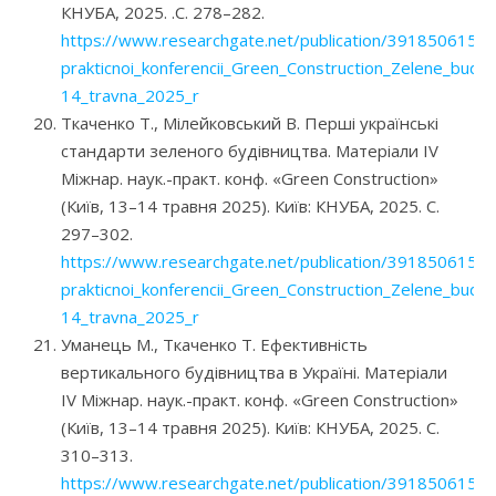
КНУБА, 2025. .С. 278–282.
https://www.researchgate.net/publication/391850615_M
prakticnoi_konferencii_Green_Construction_Zelene_budivn
14_travna_2025_r
Ткаченко Т., Мілейковський В. Перші українські
стандарти зеленого будівництва. Матеріали IV
Міжнар. наук.-практ. конф. «Green Construction»
(Київ, 13–14 травня 2025). Київ: КНУБА, 2025. С.
297–302.
https://www.researchgate.net/publication/391850615_M
prakticnoi_konferencii_Green_Construction_Zelene_budivn
14_travna_2025_r
Уманець М., Ткаченко Т. Ефективність
вертикального будівництва в Україні. Матеріали
IV Міжнар. наук.-практ. конф. «Green Construction»
(Київ, 13–14 травня 2025). Київ: КНУБА, 2025. С.
310–313.
https://www.researchgate.net/publication/391850615_M