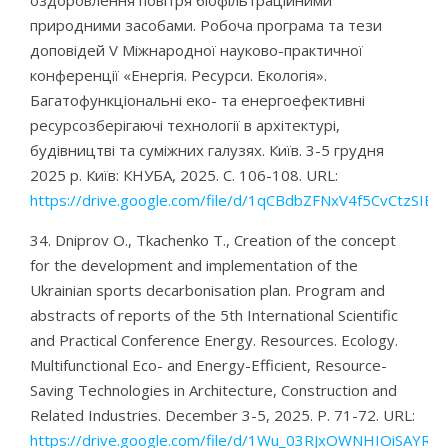
оздоровлення повітря біофільтраційними
природними засобами. Робоча програма та тези
доповідей V Міжнародної науково-практичної
конференції «Енергія. Ресурси. Екологія».
Багатофункціональні еко- та енергоефективні
ресурсозберігаючі технології в архітектурі,
будівництві та суміжних галузях. Київ. 3-5 грудня
2025 р. Київ: КНУБА, 2025. С. 106-108. URL:
https://drive.google.com/file/d/1qCBdbZFNxV4f5CvCtzSIE
34. Dniprov O., Tkachenko T., Creation of the concept
for the development and implementation of the
Ukrainian sports decarbonisation plan. Program and
abstracts of reports of the 5th International Scientific
and Practical Conference Energy. Resources. Ecology.
Multifunctional Eco- and Energy-Efficient, Resource-
Saving Technologies in Architecture, Construction and
Related Industries. December 3-5, 2025. P. 71-72. URL:
https://drive.google.com/file/d/1Wu_03RJxOWNHIOiSAYRB