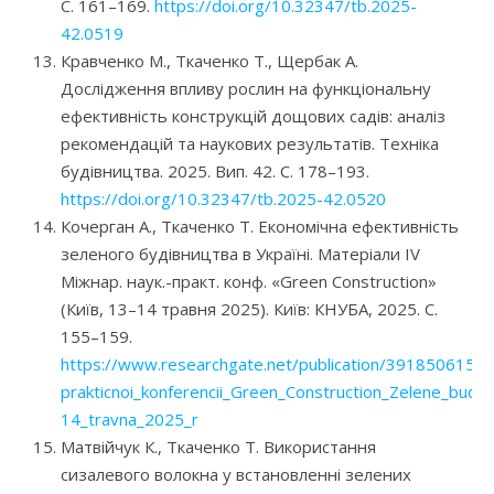
С. 161–169.
https://doi.org/10.32347/tb.2025-
42.0519
Кравченко М., Ткаченко Т., Щербак А.
Дослідження впливу рослин на функціональну
ефективність конструкцій дощових садів: аналіз
рекомендацій та наукових результатів. Техніка
будівництва. 2025. Вип. 42. С. 178–193.
https://doi.org/10.32347/tb.2025-42.0520
Кочерган А., Ткаченко Т. Економічна ефективність
зеленого будівництва в Україні. Матеріали IV
Міжнар. наук.-практ. конф. «Green Construction»
(Київ, 13–14 травня 2025). Київ: КНУБА, 2025. С.
155–159.
https://www.researchgate.net/publication/391850615_M
prakticnoi_konferencii_Green_Construction_Zelene_budivn
14_travna_2025_r
Матвійчук К., Ткаченко Т. Використання
сизалевого волокна у встановленні зелених