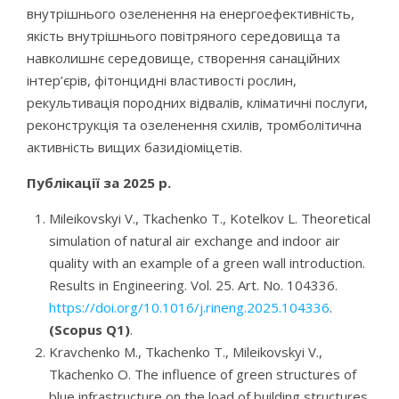
внутрішнього озеленення на енергоефективність,
якість внутрішнього повітряного середовища та
навколишнє середовище, створення санаційних
інтер’єрів, фітонцидні властивості рослин,
рекультивація породних відвалів, кліматичні послуги,
реконструкція та озеленення схилів, тромболітична
активність вищих базидіоміцетів.
Публікації за 2025 р.
Mileikovskyi V., Tkachenko T., Kotelkov L. Theoretical
simulation of natural air exchange and indoor air
quality with an example of a green wall introduction.
Results in Engineering. Vol. 25. Art. No. 104336.
https://doi.org/10.1016/j.rineng.2025.104336
.
(Scopus Q1)
.
Kravchenko M., Tkachenko T., Mileikovskyi V.,
Tkachenko O. The influence of green structures of
blue infrastructure on the load of building structures.