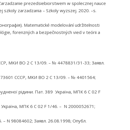
rzadzanie prezedsiebiorstwem w spolecznej nauce
j szkoly zarzadzania – Szkoly wyzszej. 2020. –s.
нографія). Matematické modelování udržitelnosti
lógie, forenzných a bezpečnostných vied v teórii a
СР, МКИ ВО 2 С 13/09. – № 4478831/31-33; Заявл.
573601 СССР, МКИ ВО 2 С 13/09. – № 4401564;
удненої рідини. Пат. 389 Україна, МПК 6 С 02 F
 Україна, МПК 6 С 02 F 1/46. – N 2000052671;
. – N 98084602; Заявл. 26.08.1998; Опубл.