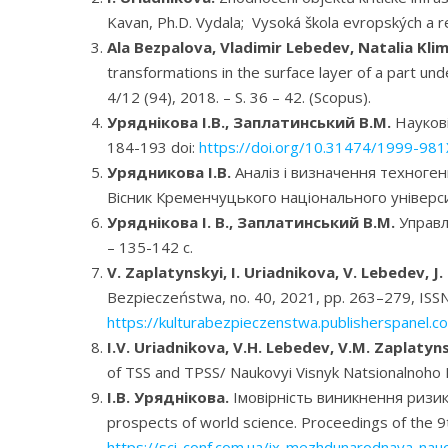
Kavan, Ph.D. Vydala; Vysoká škola evropských a r
Ala Bezpalova, Vladimir Lebedev, Natalia Kl
transformations in the surface layer оf a part un
4/12 (94), 2018. – S. 36 – 42. (Scopus).
Уряднікова І.В., Заплатинський В.М.
Наукові
184-193 doi:
https://doi.org/10.31474/1999-98
Урядникова І.В.
Аналіз і визначення техноген
Вісник Кременчуцького національного універси
Уряднікова І. В., Заплатинський В.М.
Управлі
– 135-142 с.
V. Zaplatynskyi, I. Uriadnikova, V. Lebedev, J
Bezpieczeństwa, no. 40, 2021, pp. 263–279, IS
https://kulturabezpieczenstwa.publisherspanel.c
I.V. Uriadnikova, V.H. Lebedev, V.M. Zaplatyn
of TSS and TPSS/ Naukovyi Visnyk Natsionalnoho 
І.В. Уряднікова.
Імовірність виникнення ризик
prospects of world science. Proceedings of the 9t
https://sci-conf.com.ua/ix-mezhdunarodnaya-nau