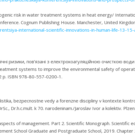
genic risk in water treatment systems in heat energy/ Internationa
al conference. Cognum Publishing House. Manchester, United Kingd
tsiya-international-scientific-innovations-in-human-life-13-15
чні ризики, пов’язані з електрокоагуляційною очисткою води в 
atment systems to improve the environmental safety of operation
 102 p. ISBN 978-80-557-0200-1.
istika, bezpecnostne vedy a forenzne discipliny v kontexte kontr
DrSc., Dr.h.c.mult. k 70. narodeninam./Jaroslav Ivor a kolektiv. Plz
pects of management. Part 2. Scientific Monograph. Scientific edit
ent School Graduate and Postgraduate School, 2019. Chapter 2