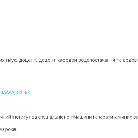
их наук, доцент, доцент кафедри водопостачання та водові
6f0AAAAJ&hl=uk
ічний інститут за спеціальністю «Машини і апарати хімічних в
0 років.