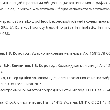
 инноваций в развитии общества (Колективна монографія). Za
W. Gajda, P Soroka. – Warszawa. Oficijna widawnicza Warszawskie
zpecnost a riziko z pohledu bezpecnostnich ved (Колективна мо
UNA, E.;. a kol. Hodnoty trestného práva, kriminalistiky, krimino
2-688.
в, І.В. Корогод.
Ударно-вихревая мельница. А.с. 1581378 СС
, В.Н. Блиничев, І.В. Корогод.
Коллоидная мельница. А.с. 1
 с.
а, І.В. Уряднікова.
Апарат для електрохімічної очистки забр
л. 30.08.1999, Бюл. № 5.
лектрохімічної очистки природних і стічних вод ТЕЦ. Пат. 684
ва.
Спосіб очистки води. Пат. 31413 Україна, МПК 6 С 02 F 1/46