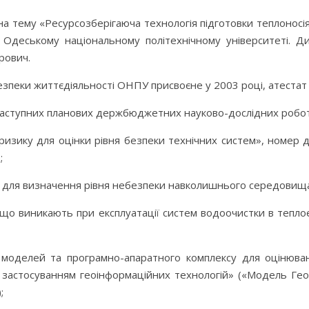
а тему «Ресурсозберігаюча технологія підготовки теплоносі
 в Одеському національному політехнічному університеті. 
рович.
езпеки життєдіяльності ОНПУ присвоєне у 2003 році, атест
 наступних планових держбюджетних науково-дослідних робота
ризику для оцінки рівня безпеки технічних систем», номер д
;
у для визначення рівня небезпеки навколишнього середовищ
 що виникають при експлуатації систем водоочистки в тепл
моделей та програмно-апаратного комплексу для оцінюва
 із застосуванням геоінформаційних технологій» («Модель Г
;