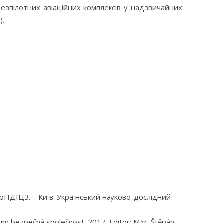
езпілотних авіаційних комплексів у надзвичайних
).
крНДІЦЗ. – Київ: Український науково-дослідний
vium bezpečná společnost. 2017. Editor: Mgr. Štěpán