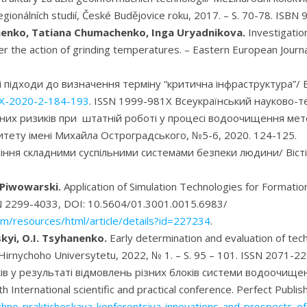
egionálních studií, České Budějovice roku, 2017. – S. 70-78. IS
imenko, Tatiana Chumachenko, Inga Uryadnikova.
Investigation
der the action of grinding temperatures. – Eastern European Journ
 підходи до визначення терміну “критична інфраструктура”/ Ві
1X-2020-2-184-193
. ISSN 1999-981X Всеукраїнський науково-т
них ризиків при штатній роботі у процесі водоочищення метод
тету імені Михайла Остроградського, №5-6, 2020. 124-125.
ння складними суспільними системами безпеки людини/ Вісті Д
. Piwowarski
.
Application of Simulation Technologies for Formati
SN 2299-4033, DOI: 10.5604/01.3001.0015.6983/
om/resources/html/article/details?id=227234
.
skyi, O.I. Tsyhanenko.
Early determination and evaluation of tech
Hirnychoho Universytetu, 2022, № 1. – S. 95 – 101. ISSN 2071-2
ів у результаті відмовлень різних блоків системи водоочище
h International scientific and practical conference. Perfect Publi
chno-prakticheskaya-konferentsiya-innovations-and-prospects-