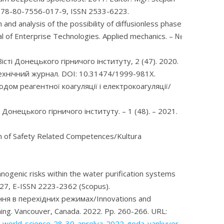
BN 978-80-7556-017-9, ISSN 2533-6223.
 and analysis of the possibility of diffusionless phase
al of Enterprise Technologies. Applied mechanics. – №
сті Донецького гірничого інституту, 2 (47). 2020.
ехнічний журнал. DOI: 10.31474/1999-981X.
ом реагентної коагуляції і електрокоагуляції/
онецького гірничого інституту. – 1 (48). – 2021.
on of Safety Related Competences/Kultura
nogenic risks within the water purification systems
227, E-ISSN 2223-2362 (Scopus).
ння в перехідних режимах/Innovations and
shing. Vancouver, Canada. 2022. Pp. 260-266. URL:
of-world-science-28-30-aprelya-2022-goda-vankuver-