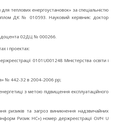
я для теплових енергоустановок» за спеціальністю
Диплом ДК № 010593. Науковий керівник: доктор
ат доцента 02ДЦ № 000266.
х і проектах:
ержреєстрації 0101U001248 Міністерства освіти і
а» № 442-32 в 2004-2006 рр;
оенергетиці з метою підвищення експлуатаційного
ння ризиків та загроз виникнення надзвичайних
еоінформ Ризик НС») номер держреєстрації ОИЧ U