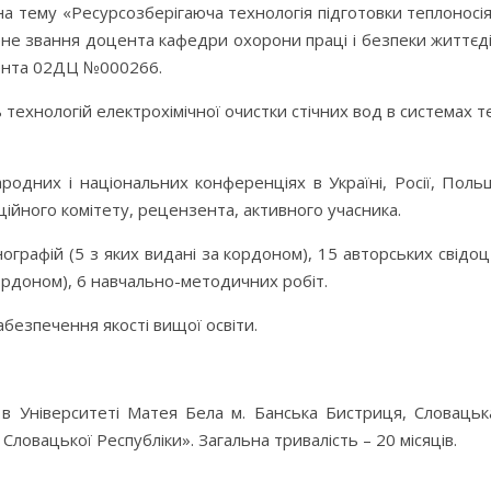
а тему «Ресурсозберігаюча технологія підготовки теплоносі
чене звання доцента кафедри охорони праці і безпеки життєд
цента 02ДЦ №000266.
технологій електрохімічної очистки стічних вод в системах те
дних і національних конференціях в Україні, Росії, Польщі,
ційного комітету, рецензента, активного учасника.
графій (5 з яких видані за кордоном), 15 авторських свідоцт
кордоном), 6 навчально-методичних робіт.
абезпечення якості вищої освіти.
 в Університеті Матея Бела м. Банська Бистриця, Словацька
овацької Республіки». Загальна тривалість – 20 місяців.