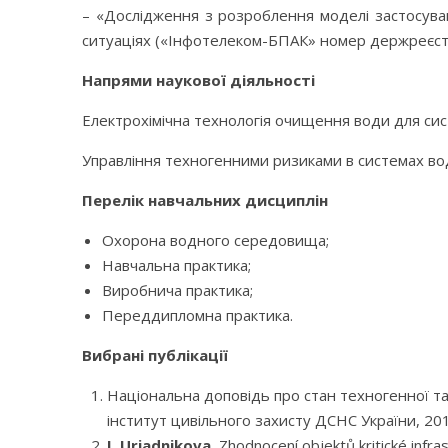
– «Дослідження з розроблення моделі застосуван
ситуаціях («Інфотелеком-БПАК» номер держреєстр
Напрями наукової діяльності
Електрохімічна технологія очищення води для си
Управління техногенними ризиками в системах во
Перелік навчальних дисциплін
Охорона водного середовища;
Навчальна практика;
Виробнича практика;
Переддипломна практика.
Вибрані публікації
Національна доповідь про стан техногенної та 
інститут цивільного захисту ДСНС України, 2014. 
I. Uriadnikova.
Zhodnocení objektů kritické infra