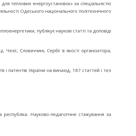
я для теплових енергоустановок» за спеціальністю
іяльності Одеського національного політехнічного
плоенергетики, публікує наукові статті та доповіді
 Чехії, Словаччині, Сербії в якості організатора,
в і патентів України на винахід, 187 статтей і тез
 республіка. Науково-педагогічне стажування за