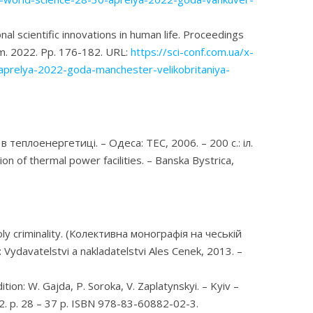
l scientific innovations in human life. Proceedings
om. 2022. Pp. 176-182. URL:
https://sci-conf.com.ua/x-
-aprelya-2022-goda-manchester-velikobritaniya-
теплоенергетиці. – Одеса: ТЕС, 2006. – 200 с.: іл.
 of thermal power facilities. – Banska Bystrica,
oly criminality. (Колективна монографія на чеській
en: Vydavatelstvi a nakladatelstvi Ales Cenek, 2013. –
ion: W. Gajda, P. Soroka, V. Zaplatynskyi. – Kyiv –
. p. 28 – 37 p. ISBN 978-83-60882-02-3.