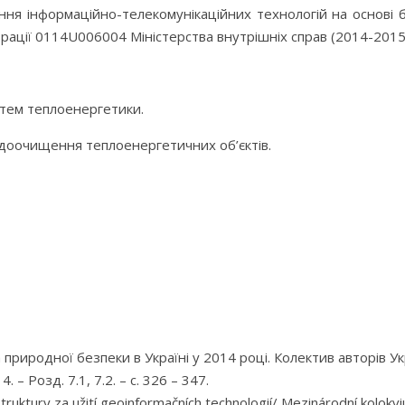
ня інформаційно-телекомунікаційних технологій на основі б
ації 0114U006004 Міністерства внутрішніх справ (2014-2015
стем теплоенергетики.
доочищення теплоенергетичних об’єктів.
природної безпеки в Україні у 2014 році. Колектив авторів У
– Розд. 7.1, 7.2. – с. 326 – 347.
struktury za užití geoinformačních technologií/ Mezinárodní kolok