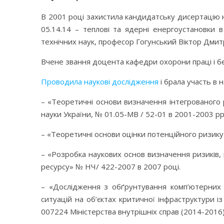
В 2001 році захистила кандидатську дисертацію н
05.14.14 – теплові та ядерні енергоустановки
технічних наук, професор Гогунський Віктор Дмит
Вчене звання доцента кафедри охорони праці і б
Проводила наукові дослідження
і брала участь в
– «Теоретичні основи визначення інтегрованого 
науки України, № 01.05-МВ / 52-01 в 2001-2003 рр
– «Теоретичні основи оцінки потенційного ризик
– «Розробка наукових основ визначення ризиків,
ресурсу» № НЧ/ 422-2007 в 2007 році.
– «Дослідження з обґрунтування комп’ютерних 
ситуацій на об’єктах критичної інфраструктури
007224 Міністерства внутрішніх справ (2014-2016)