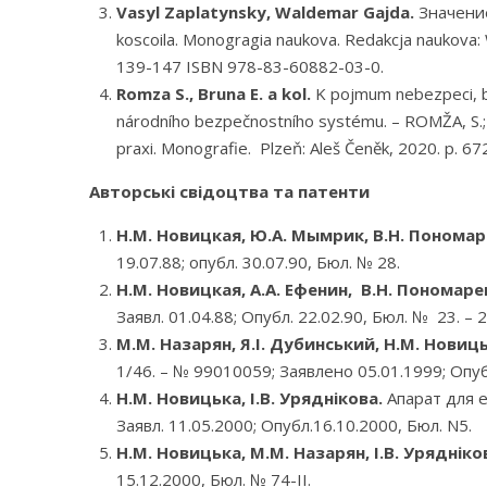
Vasyl Zaplatynsky, Waldemar Gajda.
Значение
koscoila. Monogragia naukova. Redakcja naukova: 
139-147 ISBN 978-83-60882-03-0.
Romza S., Bruna E. a kol.
K pojmum nebezpeci, br
národního bezpečnostního systému. – ROMŽA, S.; BR
praxi. Monografie. Plzeň: Aleš Čeněk, 2020. p. 67
Авторські свідоцтва та патенти
Н.М. Новицкая, Ю.А. Мымрик, В.Н. Пономаре
19.07.88; опубл. 30.07.90, Бюл. № 28.
Н.М. Новицкая, А.А. Ефенин, В.Н. Пономарев
Заявл. 01.04.88; Опубл. 22.02.90, Бюл. № 23. – 2
М.М. Назарян, Я.І. Дубинський, Н.М. Новицьк
1/46. – № 99010059; Заявлено 05.01.1999; Опуб
Н.М. Новицька, І.В. Уряднікова.
Апарат для е
Заявл. 11.05.2000; Опубл.16.10.2000, Бюл. N5.
Н.М. Новицька, М.М. Назарян, І.В. Урядніко
15.12.2000, Бюл. № 74-ІІ.