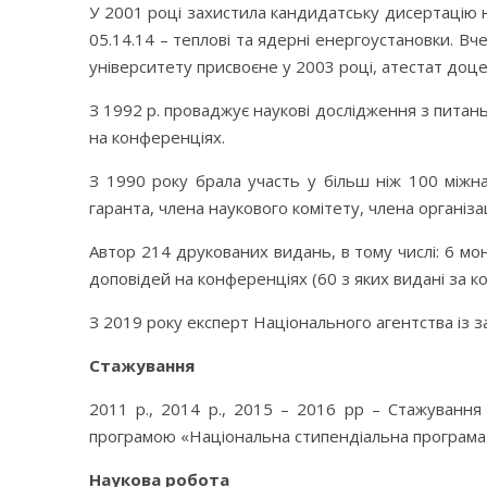
У 2001 році захистила кандидатську дисертацію н
05.14.14 – теплові та ядерні енергоустановки. В
університету присвоєне у 2003 році, атестат до
З 1992 р. проваджує наукові дослідження з питань 
на конференціях.
З 1990 року брала участь у більш ніж 100 міжнаро
гаранта, члена наукового комітету, члена організа
Автор 214 друкованих видань, в тому числі: 6 моно
доповідей на конференціях (60 з яких видані за 
З 2019 року експерт Національного агентства із з
Стажування
2011 р., 2014 р., 2015 – 2016 рр – Стажування
програмою «Національна стипендіальна програма Сл
Наукова робота