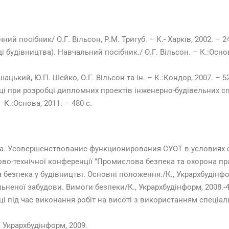
й посібник/ О.Г. Вільсон, Р.М. Тригуб. – К.- Харків, 2002. – 24
і будівництва). Навчальний посібник./ О.Г. Вільсон. – К.:Основ
ацький, Ю.П. Шейко, О.Г. Вільсон та ін. – К.:Кондор, 2007. – 52
ці при розробці дипломних проектів інженерно-будівельних сп
– К.:Основа, 2011. – 480 с.
а. Усовершенствование функционирования СУОТ в условиях ст
ково-технічної конференції ”Промислова безпека та охорона пра
 безпека у будівництві. Основні положення./К., Укрархбудінфор
ьненої забудови. Вимоги безпеки/К., Укрархбудінформ, 2008.-4
ці під час виконання робіт на висоті з використанням спеціал
, Укрархбудінформ, 2009.