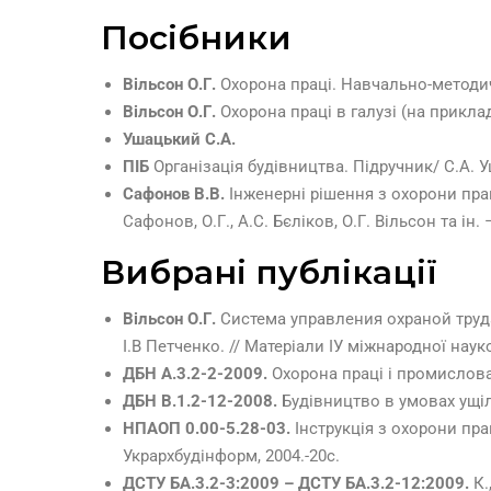
Посібники
Вільсон О.Г.
Охорона праці. Навчально-методични
Вільсон О.Г.
Охорона праці в галузі (на приклад
Ушацький С.А.
ПІБ
Організація будівництва. Підручник/ С.А. Уш
Сафонов В.В.
Інженерні рішення з охорони пра
Сафонов, О.Г., А.С. Бєліков, О.Г. Вільсон та ін. 
Вибрані публікації
Вільсон О.Г.
Система управления охраной труд
І.В Петченко. // Матеріали ІУ міжнародної нау
ДБН А.3.2-2-2009.
Охорона праці і промислова
ДБН В.1.2-12-2008.
Будівництво в умовах ущіл
НПАОП 0.00-5.28-03.
Інструкція з охорони пра
Укрархбудінформ, 2004.-20с.
ДСТУ БА.3.2-3:2009 – ДСТУ БА.3.2-12:2009.
К.