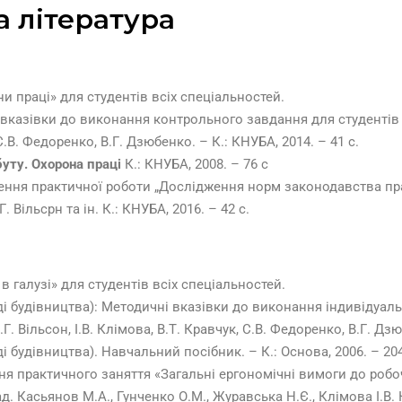
 література
и праці» для студентів всіх спеціальностей.
вказівки до виконання контрольного завдання для студентів у
 С.В. Федоренко, В.Г. Дзюбенко. – К.: КНУБА, 2014. – 41 с.
уту. Охорона праці
К.: КНУБА, 2008. – 76 с
ення практичної роботи „Дослідження норм законодавства пр
. Вільсрн та ін. К.: КНУБА, 2016. – 42 с.
в галузі» для студентів всіх спеціальностей.
ді будівництва): Методичні вказівки до виконання індивідуаль
. Вільсон, І.В. Клімова, В.Т. Кравчук, С.В. Федоренко, В.Г. Дзю
і будівництва). Навчальний посібник. – К.: Основа, 2006. – 204
я практичного заняття «Загальні ергономічні вимоги до робоч
 Касьянов М.А., Гунченко О.М., Журавська Н.Є., Клімова І.В. К