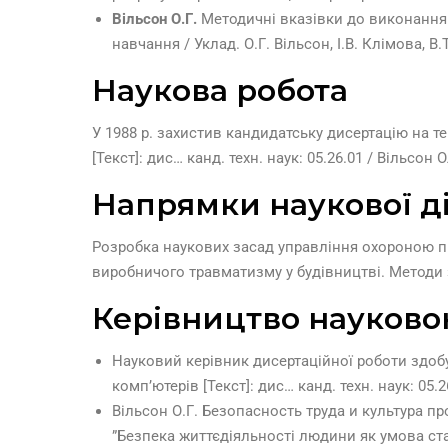
Вільсон О.Г.
Методичні вказівки до виконання 
навчання / Уклад. О.Г. Вільсон, І.В. Клімова, В.
Наукова робота
У 1988 р. захистив кандидатську дисертацію на т
[Текст]: дис… канд. техн. наук: 05.26.01 / Вільсон
Напрямки наукової ді
Розробка наукових засад управління охороною пр
виробничого травматизму у будівництві. Методи 
Керівництво науково
Науковий керівник дисертаційної роботи здоб
комп’ютерів [Текст]: дис… канд. техн. наук: 05.2
Вільсон О.Г. Безопасность труда и культура пр
”Безпека життєдіяльності людини як умова ста