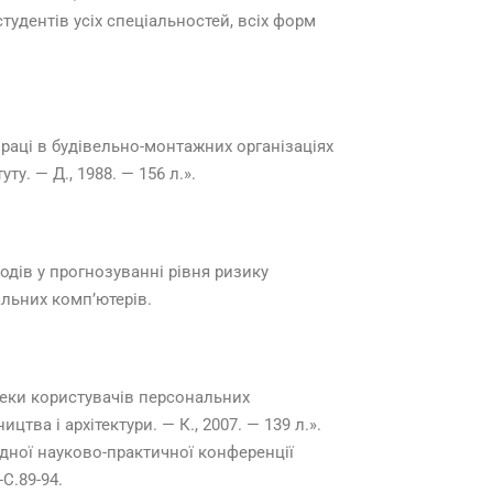
тудентів усіх спеціальностей, всіх форм
праці в будівельно-монтажних організаціях
ту. — Д., 1988. — 156 л.».
дів у прогнозуванні рівня ризику
льних комп’ютерів.
пеки користувачів персональних
цтва і архітектури. — К., 2007. — 139 л.».
родної науково-практичної конференції
С.89-94.