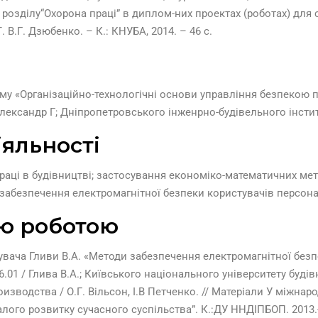
розділу“Охорона праці” в диплом-них проектах (роботах) для с
Т. В.Г. Дзюбенко. – К.: КНУБА, 2014. – 46 с.
ему «Організаційно-технологічні основи управління безпекою 
 Олександр Г; Дніпропетровського інженрно-будівельного інститу
яльності
аці в будівництві; застосування економіко-математичних мето
забезпечення електромагнітної безпеки користувачів персона
ю роботою
увача Гливи В.А. «Методи забезпечення електромагнітної без
6.01 / Глива В.А.; Київського національного університету будівни
оизводства / О.Г. Вільсон, І.В Петченко. // Матеріали У міжна
лого розвитку сучасного суспільства”. К.:ДУ ННДІПБОП. 2013.-