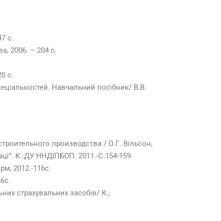
7 с.
а, 2006. – 204 с.
0 с.
еціальностей. Навчальний посібник/ В.В.
роительного производства / О.Г. Вільсон,
ці”. К.:ДУ ННДІПБОП. 2011.-С.154-159.
м, 2012.-116с.
6с.
ьних страхувальних засобів/ К.,