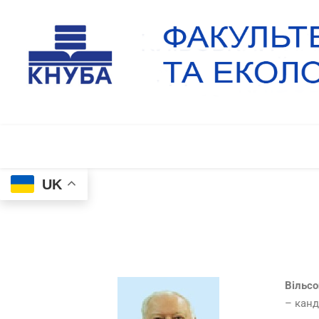
UK
Вільсо
– канд