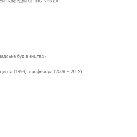
доцент кафедри ОПіНС КНУБА.
мадське будівництво».
цента (1994), професора (2008 – 2012)