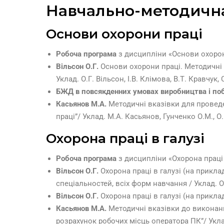
Навчально-методична
Основи охорони праці
Робоча програма
з дисципліни «Основи охорон
Вільсон О.Г.
Основи охорони праці. Методичні 
Уклад. О.Г. Вільсон, І.В. Клімова, В.Т. Кравчук,
БЖД в повсякденних умовах виробництва і поб
Касьянов М.А.
Методичні вказівки для провед
праці”/ Уклад. М.А. Касьянов, Гунченко О.М., О.Г
Охорона праці в галузі
Робоча програма
з дисципліни «Охорона праці 
Вільсон О.Г.
Охорона праці в галузі (на прикла
спеціальностей, всіх форм навчання / Уклад. О.Г
Вільсон О.Г.
Охорона праці в галузі (на приклад
Касьянов М.А.
Методичні вказівки до виконанн
розрахунок робочих місць оператора ПК”/ Уклад.