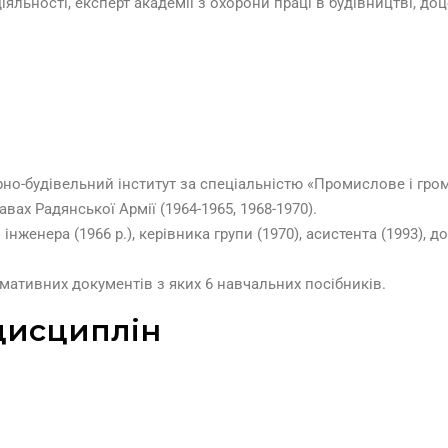
іяльності, експерт академії з охорони праці в будівництві, 
рно-будівельний інститут за спеціальністю «Промислове і гро
вах Радянської Армії (1964-1965, 1968-1970).
женера (1966 р.), керівника групи (1970), асистента (1993), до
мативних документів з яких 6 навчальних посібників.
дисциплін