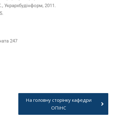
К., Укрархбудінформ, 2011.
5.
ната 247
На головну сторінку кафедри
ОПіНС