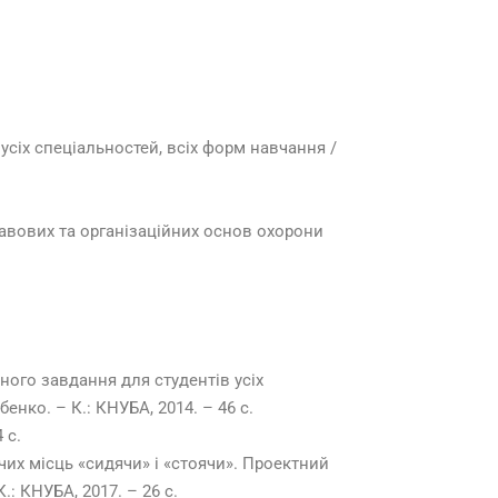
сіх спеціальностей, всіх форм навчання /
авових та організаційних основ охорони
ного завдання для студентів усіх
бенко. – К.: КНУБА, 2014. – 46 с.
 с.
их місць «сидячи» і «стоячи». Проектний
.: КНУБА, 2017. – 26 с.