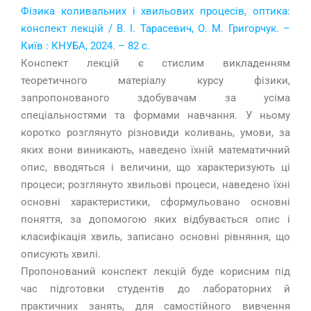
Фізика коливальних і хвильових процесів, оптика:
конспект лекцій / В. І. Тарасевич, О. М. Григорчук. –
Київ : КНУБА, 2024. – 82 с.
Конспект лекцій є стислим викладенням
теоретичного матеріалу курсу фізики,
запропонованого здобувачам за усіма
спеціальностями та формами навчання. У ньому
коротко розглянуто різновиди коливань, умови, за
яких вони виникають, наведено їхній математичний
опис, вводяться і величини, що характеризують ці
процеси; розглянуто хвильові процеси, наведено їхні
основні характеристики, сформульовано основні
поняття, за допомогою яких відбувається опис і
класифікація хвиль, записано основні рівняння, що
описують хвилі.
Пропонований конспект лекцій буде корисним під
час підготовки студентів до лабораторних й
практичних занять, для самостійного вивчення