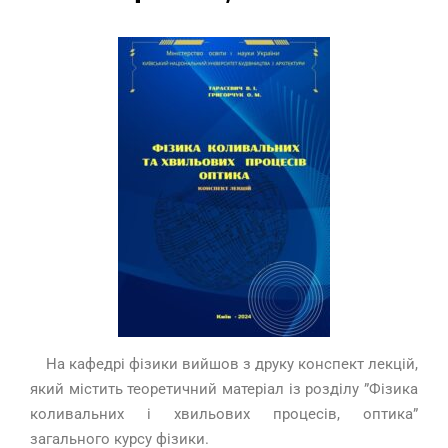
На кафедрі фізики вийшов з друку конспект лекцій,
який містить теоретичний матеріал із розділу ”Фізика
коливальних і хвильових процесів, оптика”
загального курсу фізики.