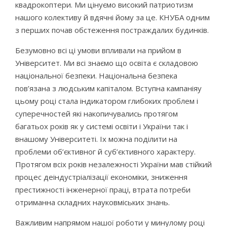
квадрокоптери. Ми цінуємо високий патриотизм
нашого колективу й вдячні йому за це. КНУБА одним
з перших почав обстеження постраждалих будинків.
Безумовно всі ці умови впливали на прийом в
Університет. Ми всі знаємо що освіта є складовою
національної безпеки. Національна безпека
пов’язана з людським капіталом. Вступна кампаніяу
цьому році стала індикатором глибоких проблем і
суперечностей які накопичувались протягом
багатьох років як у системі освіти і України так і
внашому Університеті. Іх можна поділити на
проблеми об’єктивног й суб’єктивного характеру.
Протягом всіх років незалежності України мав стійкий
процес деіндустріалізації економіки, зниження
престижності інженерної праці, втрата потреби
отриманна складних науковміських знань.
Важливим напрямом нашої роботи у минулому році