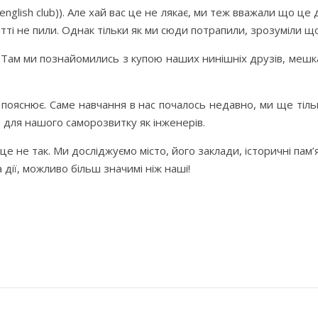
nglish club)). Але хай вас це не лякає, ми теж вважали що ц
тті не пили. Однак тільки як ми сюди потрапили, зрозуміли що
. Там ми познайомились з купою наших нинішніх друзів, мешка
 пояснює. Саме навчання в нас почалось недавно, ми ще тіл
 для нашого саморозвитку як інженерів.
це не так. Ми досліджуємо місто, його заклади, історичні пам
дії, можливо більш значимі ніж наші!