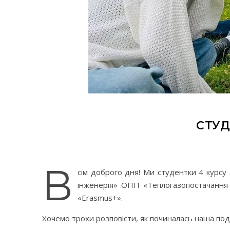
СТУД
В
сім доброго дня! Ми студентки 4 курсу
інженерія» ОПП «Теплогазопостачання 
«Erasmus+».
Хочемо трохи розповісти, як починалась наша подо