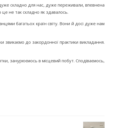
е дуже складно для нас, дуже переживали, впевнена
 це не так складно як здавалось.
нцями багатьох країн світу. Вони й досі дуже нам
ьки звикаємо до закордонної практики викладання.
’ятки, занурюємось в місцевий побут. Сподіваємось,