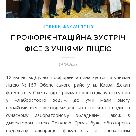
НОВИНИ ФАКУЛЬТЕТІВ
ПРОФОРІЄНТАЦІЙНА ЗУСТРІЧ
ФІСЕ З УЧНЯМИ ЛІЦЕЮ
14.04.2023
12 квітня відбулася профорієнтаційна зустріч з учнями
ліцею №157 Оболонського району м. Києва. Декан
факультету Олександр Приймак провів цікаву екскурсію
у «Лабораторію води», де учні мали змогу
ознайомитися з методами дослідження якості води на
сучасному лабораторному обладнанні. Також з
директором ліцею Тетяною Єрмак було обговорено
подальшу співпрацю факультету з навчальним