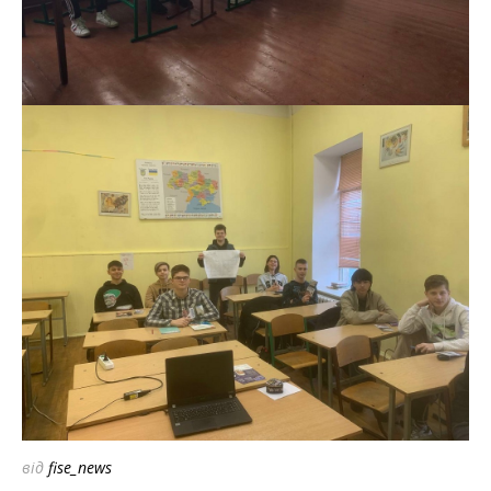
від
fise_news