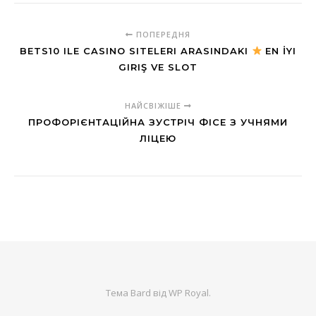
ПОПЕРЕДНЯ
BETS10 ILE CASINO SITELERI ARASINDAKI
EN İYI
GIRIŞ VE SLOT
НАЙСВІЖІШЕ
ПРОФОРІЄНТАЦІЙНА ЗУСТРІЧ ФІСЕ З УЧНЯМИ
ЛІЦЕЮ
Тема Bard від
WP Royal
.