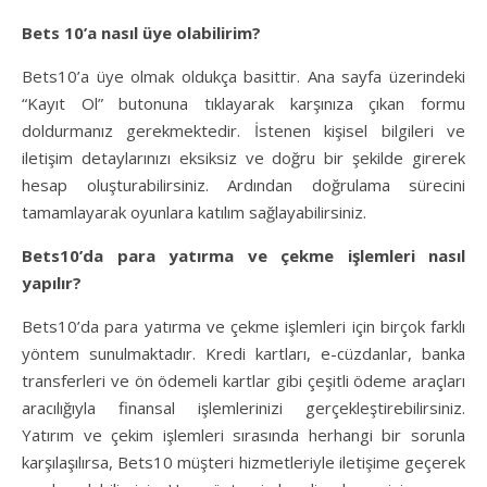
Bets 10’a nasıl üye olabilirim?
Bets10’a üye olmak oldukça basittir. Ana sayfa üzerindeki
“Kayıt Ol” butonuna tıklayarak karşınıza çıkan formu
doldurmanız gerekmektedir. İstenen kişisel bilgileri ve
iletişim detaylarınızı eksiksiz ve doğru bir şekilde girerek
hesap oluşturabilirsiniz. Ardından doğrulama sürecini
tamamlayarak oyunlara katılım sağlayabilirsiniz.
Bets10’da para yatırma ve çekme işlemleri nasıl
yapılır?
Bets10’da para yatırma ve çekme işlemleri için birçok farklı
yöntem sunulmaktadır. Kredi kartları, e-cüzdanlar, banka
transferleri ve ön ödemeli kartlar gibi çeşitli ödeme araçları
aracılığıyla finansal işlemlerinizi gerçekleştirebilirsiniz.
Yatırım ve çekim işlemleri sırasında herhangi bir sorunla
karşılaşılırsa, Bets10 müşteri hizmetleriyle iletişime geçerek