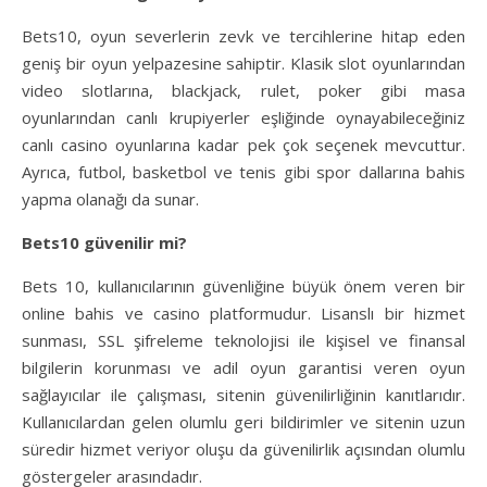
Bets10, oyun severlerin zevk ve tercihlerine hitap eden
geniş bir oyun yelpazesine sahiptir. Klasik slot oyunlarından
video slotlarına, blackjack, rulet, poker gibi masa
oyunlarından canlı krupiyerler eşliğinde oynayabileceğiniz
canlı casino oyunlarına kadar pek çok seçenek mevcuttur.
Ayrıca, futbol, basketbol ve tenis gibi spor dallarına bahis
yapma olanağı da sunar.
Bets10 güvenilir mi?
Bets 10, kullanıcılarının güvenliğine büyük önem veren bir
online bahis ve casino platformudur. Lisanslı bir hizmet
sunması, SSL şifreleme teknolojisi ile kişisel ve finansal
bilgilerin korunması ve adil oyun garantisi veren oyun
sağlayıcılar ile çalışması, sitenin güvenilirliğinin kanıtlarıdır.
Kullanıcılardan gelen olumlu geri bildirimler ve sitenin uzun
süredir hizmet veriyor oluşu da güvenilirlik açısından olumlu
göstergeler arasındadır.