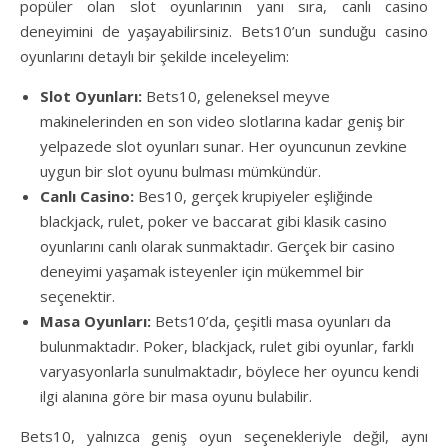
popüler olan slot oyunlarının yanı sıra, canlı casino
deneyimini de yaşayabilirsiniz. Bets10’un sunduğu casino
oyunlarını detaylı bir şekilde inceleyelim:
Slot Oyunları:
Bets10, geleneksel meyve
makinelerinden en son video slotlarına kadar geniş bir
yelpazede slot oyunları sunar. Her oyuncunun zevkine
uygun bir slot oyunu bulması mümkündür.
Canlı Casino:
Bes10, gerçek krupiyeler eşliğinde
blackjack, rulet, poker ve baccarat gibi klasik casino
oyunlarını canlı olarak sunmaktadır. Gerçek bir casino
deneyimi yaşamak isteyenler için mükemmel bir
seçenektir.
Masa Oyunları:
Bets10’da, çeşitli masa oyunları da
bulunmaktadır. Poker, blackjack, rulet gibi oyunlar, farklı
varyasyonlarla sunulmaktadır, böylece her oyuncu kendi
ilgi alanına göre bir masa oyunu bulabilir.
Bets10, yalnızca geniş oyun seçenekleriyle değil, aynı