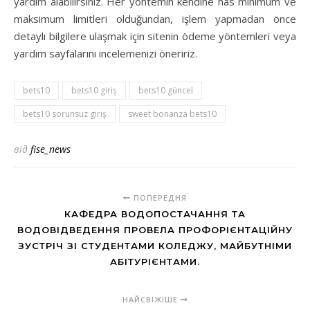
yardım alabilirsiniz. Her yöntemin kendine has minimum ve
maksimum limitleri olduğundan, işlem yapmadan önce
detaylı bilgilere ulaşmak için sitenin ödeme yöntemleri veya
yardım sayfalarını incelemenizi öneririz.
bets10
bets10 giriş
bets10 güncel
bets10 sorunsuz giriş
sweet bonanza bets10
від
fise_news
ПОПЕРЕДНЯ
КАФЕДРА ВОДОПОСТАЧАННЯ ТА
ВОДОВІДВЕДЕННЯ ПРОВЕЛА ПРОФОРІЄНТАЦІЙНУ
ЗУСТРІЧ ЗІ СТУДЕНТАМИ КОЛЕДЖУ, МАЙБУТНІМИ
АБІТУРІЄНТАМИ.
НАЙСВІЖІШЕ