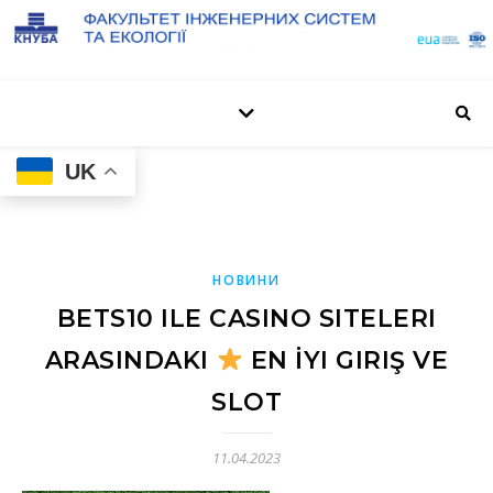
UK
НОВИНИ
BETS10 ILE CASINO SITELERI
ARASINDAKI
EN İYI GIRIŞ VE
SLOT
11.04.2023