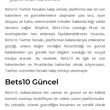
Bets10 Twitter hesabını takip etmek, platforma dair en son
haberlere ve güncellemelere ulaşmanın yanı sıra, oyun
dünyası ve bahis sektöründeki trendler hakkında bilgi sahibi
olmanızı sağlar. Böylece, Bets10’un sunduğu fırsat ve
avantajlardan tam anlamıyla faydalanabilirsiniz. Kısacası,
Bets10 Twitter hesabı, platformun kullanıcılarıyla etkileşime
geçtiği, onlara değer verdiğini hissettirdiği ve güncel
kalabilmeleri için gerekli tüm bilgileri sunduğu bir sosyal
medya aracıdır. Bu nedenle, Bets10 ile ilgili en son
haberlerden ve fırsatlardan haberdar olmak istiyorsanız,
Twitter üzerinden hesabı takip etmeyi unutmayın.
Bets10 Güncel
Bets10, kullanıcılarına her zaman en güncel ve en kaliteli
hizmeti sunmayı hedefleyen bir online casino platformudur.
Bu sebeple, sitenin güncelliğini koruması ve sürekli olarak