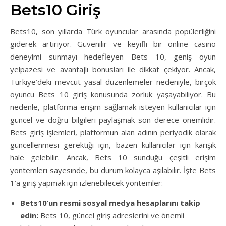
Bets10 Giriş
Bets10, son yıllarda Türk oyuncular arasında popülerliğini
giderek artırıyor. Güvenilir ve keyifli bir online casino
deneyimi sunmayı hedefleyen Bets 10, geniş oyun
yelpazesi ve avantajlı bonusları ile dikkat çekiyor. Ancak,
Türkiye’deki mevcut yasal düzenlemeler nedeniyle, birçok
oyuncu Bets 10 giriş konusunda zorluk yaşayabiliyor. Bu
nedenle, platforma erişim sağlamak isteyen kullanıcılar için
güncel ve doğru bilgileri paylaşmak son derece önemlidir.
Bets giriş işlemleri, platformun alan adının periyodik olarak
güncellenmesi gerektiği için, bazen kullanıcılar için karışık
hale gelebilir. Ancak, Bets 10 sunduğu çeşitli erişim
yöntemleri sayesinde, bu durum kolayca aşılabilir. İşte Bets
1’a giriş yapmak için izlenebilecek yöntemler:
Bets10’un resmi sosyal medya hesaplarını takip
edin:
Bets 10, güncel giriş adreslerini ve önemli