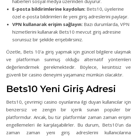
haberleri sosyal medya üzerinden duyurur.
E-posta bildirimlerine kaydolun:
Bets10, üyelerine
özel e-posta bildirimleri ile yeni giriş adreslerini paylaşır.
VPN kullanarak erişim sağlayın:
Bazı durumlarda, VPN
hizmetlerini kullanarak Bets10 mevcut giriş adresine
sorunsuz bir şekilde erişebilirsiniz.
Özetle, Bets 10’a giriş yapmak için güncel bilgilere ulaşmak
ve platformun sunmuş olduğu alternatif yöntemleri
değerlendirmek gerekmektedir. Böylece, kesintisiz ve
güvenli bir casino deneyimi yaşamanız mümkün olacaktır.
Bets10 Yeni Giriş Adresi
Bets10, çevrimiçi casino oyunlarına ilgi duyan kullanıcılar için
benzersiz ve zengin bir içerik sunan popüler bir
platformdur. Ancak, bu tür platformlar zaman zaman erişim
engellemeleri ile karşılaşabilirler. Bu durum, Bets10’un da
zaman zaman yeni giriş adreslerini kullanıcılarına