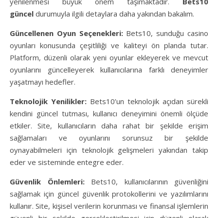
yenilenmesi büyük önem taşımaktadır.
Bets10
güncel
durumuyla ilgili detaylara daha yakından bakalım.
Güncellenen Oyun Seçenekleri:
Bets10, sunduğu casino
oyunları konusunda çeşitliliği ve kaliteyi ön planda tutar.
Platform, düzenli olarak yeni oyunlar ekleyerek ve mevcut
oyunlarını güncelleyerek kullanıcılarına farklı deneyimler
yaşatmayı hedefler.
Teknolojik Yenilikler:
Bets10’un teknolojik açıdan sürekli
kendini güncel tutması, kullanıcı deneyimini önemli ölçüde
etkiler. Site, kullanıcıların daha rahat bir şekilde erişim
sağlamaları ve oyunlarını sorunsuz bir şekilde
oynayabilmeleri için teknolojik gelişmeleri yakından takip
eder ve sisteminde entegre eder.
Güvenlik Önlemleri:
Bets10, kullanıcılarının güvenliğini
sağlamak için güncel güvenlik protokollerini ve yazılımlarını
kullanır. Site, kişisel verilerin korunması ve finansal işlemlerin
güvenli bir şekilde gerçekleştirilmesi için düzenli olarak