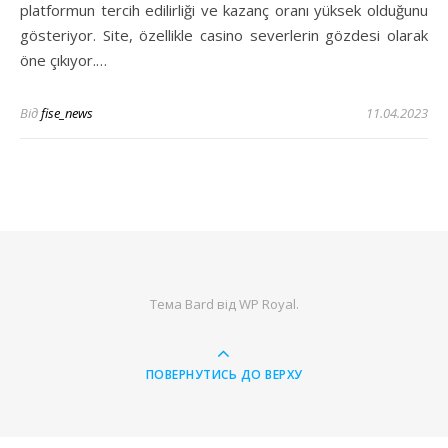
platformun tercih edilirliği ve kazanç oranı yüksek olduğunu
gösteriyor. Site, özellikle casino severlerin gözdesi olarak
öne çıkıyor.…
Від
fise_news
11.04.2023
Тема Bard від
WP Royal
.
ПОВЕРНУТИСЬ ДО ВЕРХУ