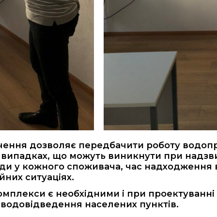
ення дозволяє передбачити роботу водопро
 випадках, що можуть виникнути при надзви
ди у кожного споживача, час надходження во
йних ситуаціях.
омплекси є необхідними і при проектуванні 
 водовідведення населених пунктів.