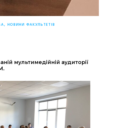
,
БА
НОВИНИ ФАКУЛЬТЕТІВ
аній мультимедійній аудиторії
М.