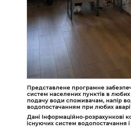
Представлене програмне забезпеч
систем населених пунктів в любих
подачу води споживачам, напір во
водопостачанням при любих аварі
Дані Інформаційно-розрахункові к
існуючих систем водопостачання і