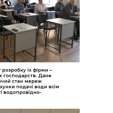
розробку їх фірми –
х господарств. Дане
ючий стан мереж
хунки подачі води всім
ті водопровідно-