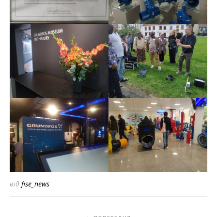
від
fise_news