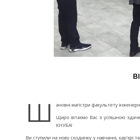
В
Ш
ановні магістри факультету інженерни
Щиро вітаємо Вас з успішною здач
КНУБА!
Ви ступили на нову сходинку у навчанні, кар’єрі 