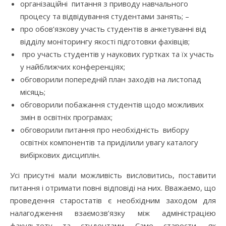
організаційні питання з приводу навчального
процесу та відвідування студентами занять; –
про обов’язкову участь студентів в анкетуванні від
відділу моніторингу якості підготовки фахівців;
про участь студентів у наукових гуртках та їх участь
у найближчих конференціях;
обговорили попередній план заходів на листопад
місяць;
обговорили побажання студентів щодо можливих
змін в освітніх програмах;
обговорили питання про необхідність вибору
освітніх компонентів та приділили увагу каталогу
вибіркових дисциплін.
Усі присутні мали можливість висловитись, поставити
питання і отримати повні відповіді на них. Вважаємо, що
проведення старостатів є необхідним заходом для
налагодження взаємозв’язку між адміністрацією
факультету та студентами. Саме старости, як