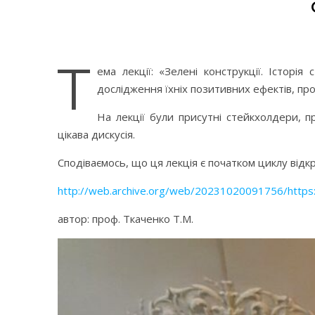
Т
ема лекції: «Зелені конструкції. Історі
дослідження їхніх позитивних ефектів, про
На лекції були присутні стейкхолдери, п
цікава дискусія.
Сподіваємось, що ця лекція є початком циклу відк
http://web.archive.org/web/20231020091756/https:/
автор: проф. Ткаченко Т.М.