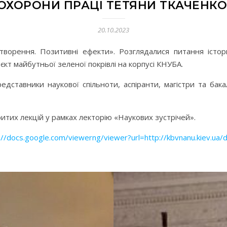
ОХОРОНИ ПРАЦІ ТЕТЯНИ ТКАЧЕНКО
20.10.2023
я створення. Позитивні ефекти». Розглядалися питання істо
єкт майбутньої зеленої покрівлі на корпусі КНУБА.
редставники наукової спільноти, аспіранти, магістри та ба
ритих лекцій у рамках лекторію «Наукових зустрічей».
/docs.google.com/viewerng/viewer?url=http://kbvnanu.kiev.ua/