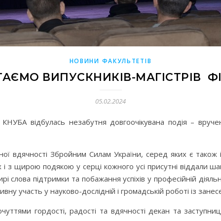
НОВИНИ ФАКУЛЬТЕТІВ
ТАЄМО ВИПУСКНИКІВ-МАГІСТРІВ Ф
05.02.2024
 КНУБА відбулась незабутня довгоочікувана подія – вруче
ної вдячності Збройним Силам України, серед яких є також і
 і з щирою подякою у серці кожного усі присутні віддали ш
і слова підтримки та побажання успіхів у професійній діял
ну участь у науково-дослідній і громадській роботі із занес
очуттями гордості, радості та вдячності декан та заступн