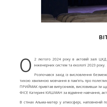
ВІ
0
2 лютого 2024 року в актовій залі ЦКД
інженерних систем та екології 2023 року.
Розпочався захід із висловлення безмеж
тихою хвилиною мовчання в пам’ять про полеглих
ПРИЙМАК привітав випускників, висловивши їм щир
ФІСЕ Катерині КИШМАН за відмінне навчання, актив
В стінах Альма-матер у атмосфері, наповненій п