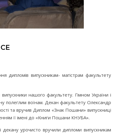
ІСЕ
ння дипломів випускникам- магістрам факультету
 випускники нашого факультету. Гімном України і
ану полеглим воїнам. Декан факультету Олександр
ьності та вручив Диплом «Знак Пошани» випускниці
енням її імені до «Книги Пошани КНУБА».
иці декану урочисто вручили дипломи випускникам