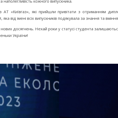
а наполегливість кожного випускника.
в АТ «Київгаз», які прийшли привітати з отриманням дипло
а від імені всіх випускників подякувала за знання та вміння,
нових досягнень. Нехай роки у статусі студента залишаються 
неньки України!