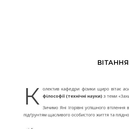
ВІТАННЯ
К
олектив кафедри фізики щиро вітає ас
філософії (технічні науки)
з теми «Захи
Зичимо Яні Ігорівні успішного втілення
підґрунтям щасливого особистого життя та плідної