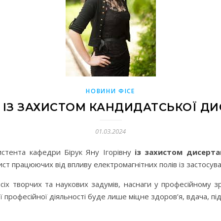
НОВИНИ ФІСЕ
 ІЗ ЗАХИСТОМ КАНДИДАТСЬКОЇ ДИ
01.03.2024
истента кафедри Бірук Яну Ігорівну
із захистом дисерта
ст працюючих від впливу електромагнітних полів із застосув
 всіх творчих та наукових задумів, наснаги у професійному 
 професійної діяльності буде лише міцне здоров’я, вдача, пі