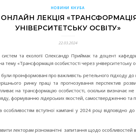
НОВИНИ КНУБА
 ОНЛАЙН ЛЕКЦІЯ «ТРАНСФОРМАЦІ
УНІВЕРСИТЕТСЬКУ ОСВІТУ»
22.03.2024
 систем та екології Олександр Приймак та доцент кафедр
 тему «Трансформація особистості через університетську осві
ули проінформовані про важливість ретельного підходу до ви
ерішнього ринку праці та прогнозування перспектив розвит
впливає на трансформацію особистості, оскільки визначає не
яду, формуванню лідерських якостей, самоствердженню та під
ивостям вступної кампанії у 2024 році відповідно до
ти лекторам різноманітні запитання щодо особливостей вст