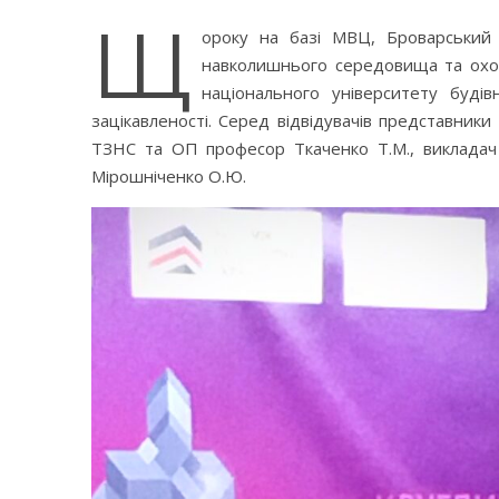
Щ
ороку на базі МВЦ, Броварський п
навколишнього середовища та охоро
національного університету буді
зацікавленості. Серед відвідувачів представники
ТЗНС та ОП професор Ткаченко Т.М., викладач 
Мірошніченко О.Ю.