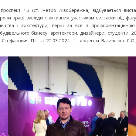
роспект 15 (ст. метро Лівобережна) відбувається вистав
ни праці завжди є активним учасником виставки від факул
вництва і архітектури, перш за все з профорієнтаційно
 будівельного бізнесу, архітектори, дизайнери, студенти. 
Стефанович П.І., а 22.03.2024 – доценти Василенко Л.О., 