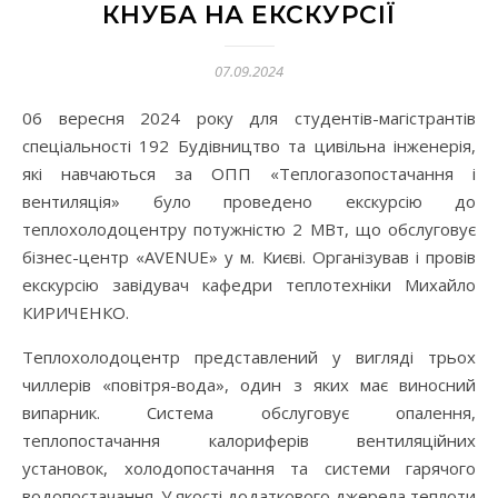
КНУБА НА ЕКСКУРСІЇ
07.09.2024
06 вересня 2024 року для студентів-магістрантів
спеціальності 192 Будівництво та цивільна інженерія,
які навчаються за ОПП «Теплогазопостачання і
вентиляція» було проведено екскурсію до
теплохолодоцентру потужністю 2 МВт, що обслуговує
бізнес-центр «AVENUE» у м. Києві. Організував і провів
екскурсію завідувач кафедри теплотехніки Михайло
КИРИЧЕНКО.
Теплохолодоцентр представлений у вигляді трьох
чиллерів «повітря-вода», один з яких має виносний
випарник. Система обслуговує опалення,
теплопостачання калориферів вентиляційних
установок, холодопостачання та системи гарячого
водопостачання. У якості додаткового джерела теплоти