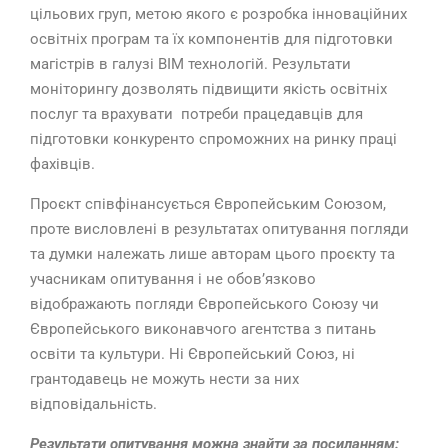
цільових груп, метою якого є розробка інноваційних
освітніх програм та їх компонентів для підготовки
магістрів в галузі BIM технологій. Результати
моніторингу дозволять підвищити якість освітніх
послуг та врахувати потреби працедавців для
підготовки конкуренто спроможних на ринку праці
фахівців.
Проєкт співфінансується Європейським Союзом,
проте висловлені в результатах опитування погляди
та думки належать лише авторам цього проєкту та
учасникам опитування і не обов’язково
відображають погляди Європейського Союзу чи
Європейського виконавчого агентства з питань
освіти та культури. Ні Європейський Союз, ні
грантодавець не можуть нести за них
відповідальність.
Результати опитування можна знайти за посиланням: