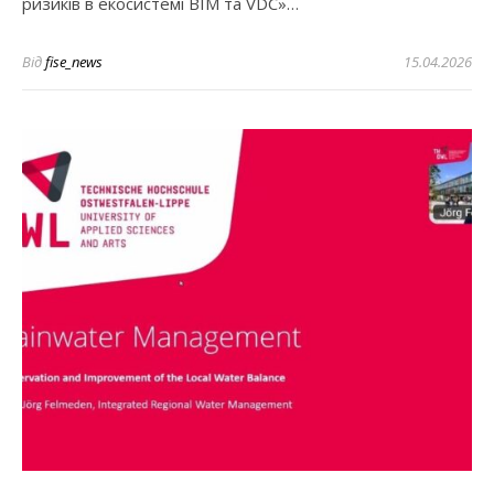
ризиків в екосистемі BIM та VDC»…
Від
fise_news
15.04.2026