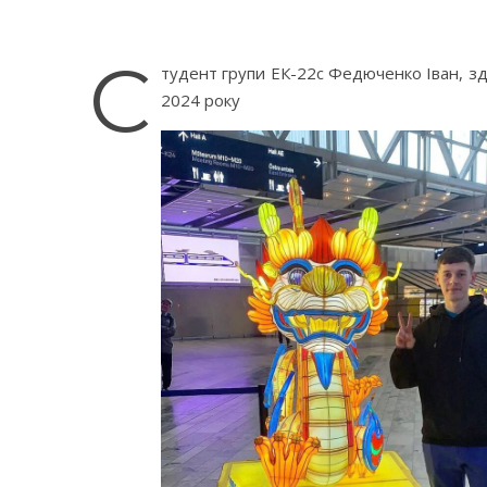
С
тудент групи ЕК-22с Федюченко Іван, здо
2024 року