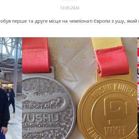
12.05.2024
був перше та друге місце на чемпіонаті Європи з ушу, який в