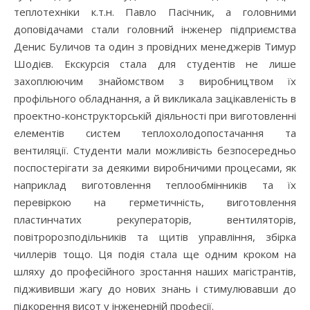
теплотехніки к.т.н. Павло Пасічник, а головними
доповідачами стали головний інженер підприємства
Денис Буличов та один з провідних менеджерів Тимур
Шодієв. Екскурсія стала для студентів не лише
захоплюючим знайомством з виробництвом їх
профільного обладнання, а й викликала зацікавленість в
проектно-конструкторській діяльності при виготовленні
елементів систем теплохолодопостачання та
вентиляції. Студенти мали можливість безпосередньо
поспостерігати за деякими виробничими процесами, як
наприклад виготовлення теплообмінників та їх
перевіркою на герметичність, виготовлення
пластинчатих рекуператорів, вентиляторів,
повітророзподільників та щитів управління, збірка
чиллерів тощо. Ця подія стала ще одним кроком на
шляху до професійного зростання наших магістрантів,
піджививши жагу до нових знань і стимулювавши до
підкорення висот у інженерній професії.