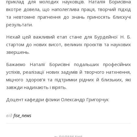
приклад для молодих науковців. Наталія Борисівна
вкотре довела, що наполеглива праця, творчий підхід
та невтомне прагнення до знань приносять блискучі
результати.
Нехай цей важливий етап стане для Бурдейної Н. Б.
стартом до нових висот, великих проєктів та наукових
звершень.
Бажаємо Наталії Борисівні подальших професійних
успіхів, реалізації нових задумів й творчого натхнення,
міцного здоров’я та підтримки рідних й близьких, які
завжди надихають і вірять.
Доцент кафедри фізики Олександр Григорчук
від
fise_news
ПОПЕРЕДНЯ