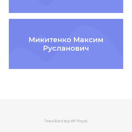
Микитенко Максим
Русланович
Тема Bard від
WP Royal
.