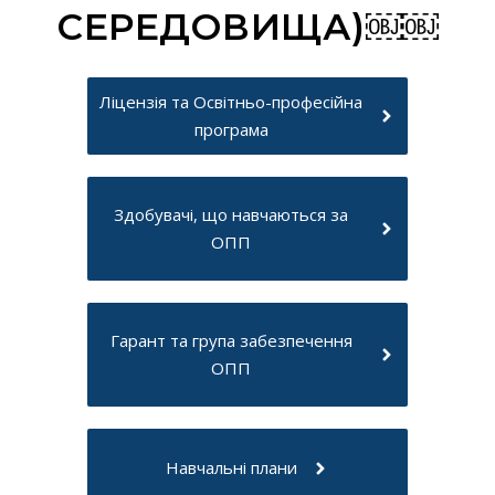
СЕРЕДОВИЩА)￼￼
Ліцензія та Освітньо-професійна
програма
Здобувачі, що навчаються за
ОПП
Гарант та група забезпечення
ОПП
Навчальні плани