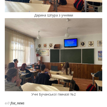
Дарина Шпура з учнями
Учні Бучанської гімназії №2
від
fise_news