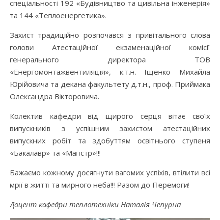
спеціальності 192 «Будівництво та цивільна інженерія»
та 144 «Теплоенергетика».
Захист традиційно розпочався з привітального слова
голови Атестаційної екзаменаційної комісії
генерального директора ТОВ
«Енергомонтажвентиляція», к.т.н. Іщенко Михайла
Юрійовича та декана факультету д.т.н., проф. Приймака
Олександра Вікторовича.
Колектив кафедри від щирого серця вітає своїх
випускників з успішним захистом атестаційних
випускних робіт та здобуттям освітнього ступеня
«Бакалавр» та «Магістр»!!!
Бажаємо кожному досягнути вагомих успіхів, втілити всі
мрії в житті та мирного неба!!! Разом до Перемоги!
Доцент кафедри теплотехніки Наталія Чепурна