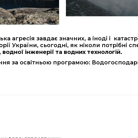
ька агресія завдає значних, а іноді і катас
ії України, сьогодні, як ніколи потрібні сп
 водної інженерії та водних технологій.
ння за освітньою програмою: Водогосподарс
.