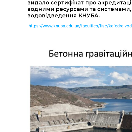
видало сертифікат про акредитаці
водними ресурсами та системами, 
водовідведення КНУБА.
https://www.knuba.edu.ua/faculties/fise/kafedra-v