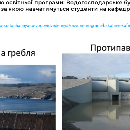
ю освітньої програми: Водогосподарське бу
за якою навчатимуться студенти на кафедр
odopostachannya-ta-vodovidvedennya/osvitni-programi-bakalavri-ka