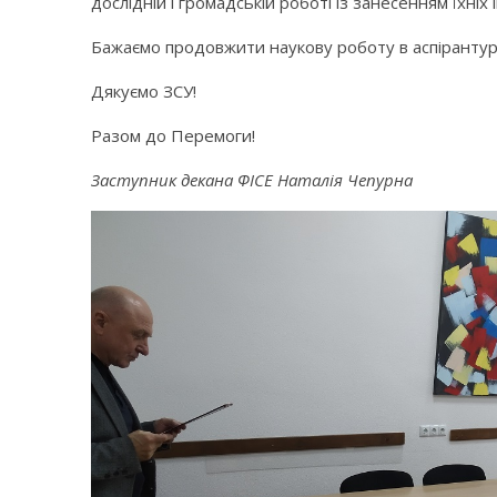
дослідній і громадській роботі із занесенням їх
Бажаємо продовжити наукову роботу в аспірантурі,
Дякуємо ЗСУ!
Разом до Перемоги!
Заступник декана ФІСЕ Наталія Чепурна