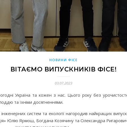
НОВИНИ ФІСЕ
ВІТАЄМО ВИПУСКНИКІВ ФІСЕ!
03.07.2023
огодні Україна та кожен з нас. Цього року без урочистост
лоддю та їхніми досягненнями.
інженерних систем та екології нагородив найкращих випускн
ія» Юлію Ярмош, Богдана Козячину та Олександра Ригаровича 