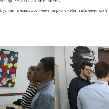
ніх імен до “КНИГИ ПОШАНИ” КНУБА.
 успіхів та нових досягнень, мирного неба і здійснення мрій!