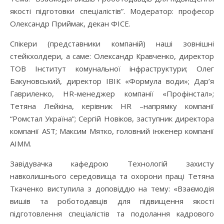
якості підготовки спеціалістів”. Модератор: професор
Олександр Приймак, декан ФІСЕ.
Спікери (представники компаній) наші зовнішні
стейкхолдери, а саме: Олександр Кравченко, директор
ТОВ Інститут комунальної інфраструктури; Олег
Бакуновський, директор ІВІК «Формула води»; Дар’я
Гавриленко, HR-менеджер компанії «Профінстал»;
Тетяна Лейкіна, керівник HR –напрямку компанії
“Ромстал Україна”; Сергій Новіков, заступник директора
компанії AST; Максим Мятко, головний інженер компанії
AIMM.
Завідувачка кафедрою Технологій захисту
навколишнього середовища та охорони праці Тетяна
Ткаченко виступила з доповіддю на тему: «Взаємодія
вишів та роботодавців для підвищення якості
підготовлення спеціалістів та подолання кадрового